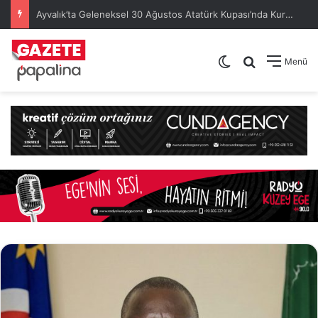
Ayvalık’ta Geleneksel 30 Ağustos Atatürk Kupası’nda Kura Heyecanı Yaşandı
Dış görünümü de
Arama yap .
Menü