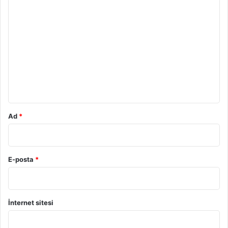
Y
o
r
u
m
*
Ad
*
E-posta
*
İnternet sitesi