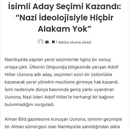
İsimli Aday Seçimi Kazandı:
“Nazi İdeolojisiyle Hiçbir
Alakam Yok”
Bir
1 dakika okuma süresi
e-
posta
Namibya’da yapılan yerel seçimlerde ilginç bir sonuç
göndermek
ortaya çıktı. Ülkenin Ompundja bölgesinde yarışan Adolf
Hitler Uunona adlı aday, seçimleri ezici bir üstünlükle
kazanarak yerel yönetim meclisine girmeye hak kazandı.
İsmi nedeniyle dünya basınında geniş yankı uyandıran
Uunona, Nazi lideri Adolf Hitler’le herhangi bir bağının
bulunmadığını vurguladı.
Alman Bild gazetesine konuşan Uunona, isminin geçmişte
bir Alman sömürgesi olan Namibya’da sanıldığından daha