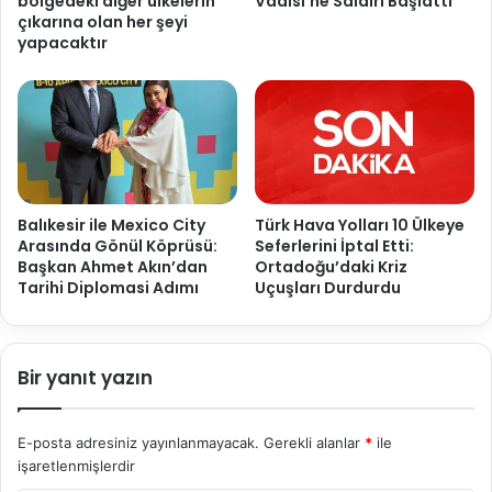
bölgedeki diğer ülkelerin
Vadisi’ne Saldırı Başlattı
çıkarına olan her şeyi
yapacaktır
Balıkesir ile Mexico City
Türk Hava Yolları 10 Ülkeye
Arasında Gönül Köprüsü:
Seferlerini İptal Etti:
Başkan Ahmet Akın’dan
Ortadoğu’daki Kriz
Tarihi Diplomasi Adımı
Uçuşları Durdurdu
Bir yanıt yazın
E-posta adresiniz yayınlanmayacak.
Gerekli alanlar
*
ile
işaretlenmişlerdir