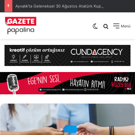
Ayvalık’ta Geleneksel 30 Ağustos Atatürk Kupası’nda Kura Heyecanı Yaşandı
Dış görünümü de
Arama yap .
Menü