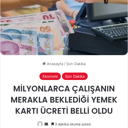
Anasayfa
/
Son Dakika
Ekonomi
Son Dakika
MİLYONLARCA ÇALIŞANIN
MERAKLA BEKLEDİĞİ YEMEK
KARTI ÜCRETİ BELLİ OLDU
Bir
3 dakika okuma süresi