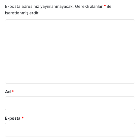
E-posta adresiniz yayınlanmayacak.
Gerekli alanlar
*
ile
işaretlenmişlerdir
Y
o
r
u
m
*
Ad
*
E-posta
*