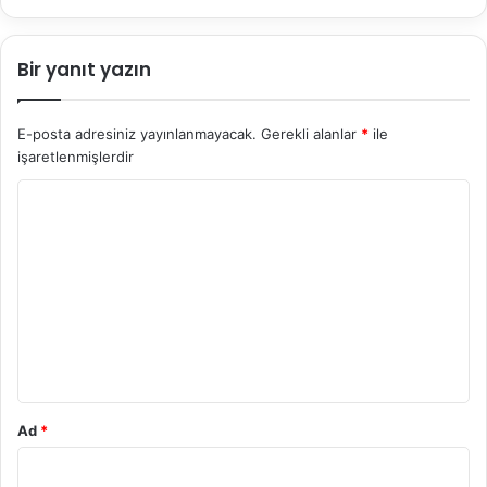
Bir yanıt yazın
E-posta adresiniz yayınlanmayacak.
Gerekli alanlar
*
ile
işaretlenmişlerdir
Y
o
r
u
m
*
Ad
*