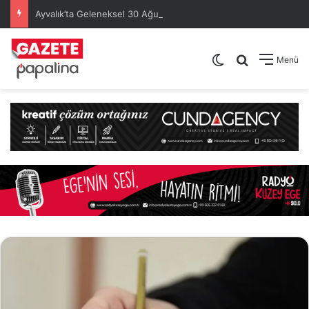
Ayvalık’ta Geleneksel 30 Ağustos Atatürk Kupası’nda Kura Heyecanı Yaşandı
Dış görünümü de
Arama yap .
Menü