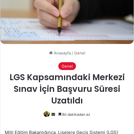
Anasayfa
/
Genel
Genel
LGS Kapsamındaki Merkezi
Sınav İçin Başvuru Süresi
Uzatıldı
Bir
Bir dakikadan az
e-
posta
Milli Eğitim Bakanlığınca, Liselere Geçiş Sistemi (LGS)