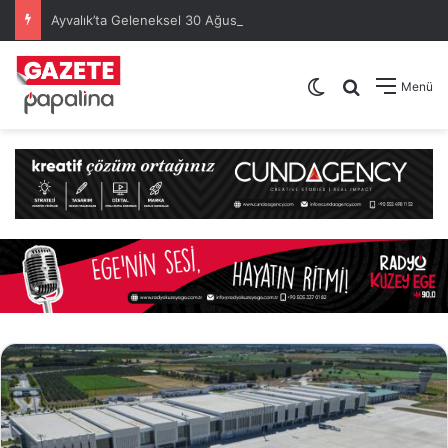
Ayvalık’ta Geleneksel 30 Ağustos Atatürk Kupası’nda Kura Heyecanı Yaşandı
Dış görünümü de
Arama yap .
Menü