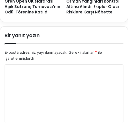
Ören Open Uluslararası
Orman Yangınları Kontrol
Açık Satranç Turnuvası’nın
Altına Alındı: Ekipler Olası
Ödül Törenine Katıldı
Risklere Karşı Nöbette
Bir yanıt yazın
E-posta adresiniz yayınlanmayacak.
Gerekli alanlar
*
ile
işaretlenmişlerdir
Y
o
r
u
m
*