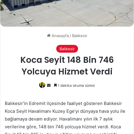
Anasayfa
/
Balıkesir
Balıkesir
Koca Seyit 148 Bin 746
Yolcuya Hizmet Verdi
Bir
1 dakika okuma süresi
e-
posta
Balıkesir’in Edremit ilçesinde faaliyet gösteren Balıkesir
göndermek
Koca Seyit Havalimanı Kuzey Ege’yi dünyaya hava yolu ile
bağlamaya devam ediyor. Havalimanı yılın ilk 7 aylık
verilerine göre, 148 bin 746 yolcuya hizmet verdi. Koca