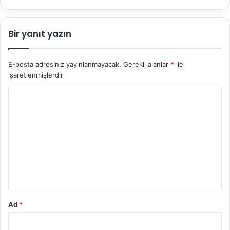
Bir yanıt yazın
E-posta adresiniz yayınlanmayacak.
Gerekli alanlar
*
ile
işaretlenmişlerdir
Y
o
r
u
m
*
Ad
*