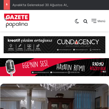
Ayvalık’ta Geleneksel 30 Ağustos Atatürk Kupası’nda Kura Heyecanı Yaşandı
Dış görünümü de
Arama yap .
Menü