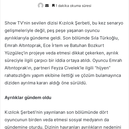
Bir
1 dakika okuma süresi
e-
posta
Show TV’nin sevilen dizisi Kızılcık Şerbeti, bu kez senaryo
göndermek
gelişmeleriyle değil, peş peşe yaşanan oyuncu
ayrılıklarıyla gündeme geldi. Son bölümde Sıla Türkoğlu,
Emrah Altıntoprak, Ece İrtem ve Batuhan Bozkurt
Yüzgüleç’in projeye veda etmesi dikkat çekerken, ayrılık
süreciyle ilgili çarpıcı bir iddia ortaya atıldı. Oyuncu Emrah
Altıntoprak’ın, partneri Feyza Civelek’le ilgili “hijyen”
rahatsızlığını yapım ekibine ilettiği ve çözüm bulamayınca
diziden ayrılma kararı aldığı öne sürüldü.
Ayrılıklar gündem oldu
Kızılcık Şerbeti’nin yayınlanan son bölümünde dört
oyuncunun birden veda etmesi sosyal medyanın da
gündemine oturdu. Dizinin hayranları ayrılıkların nedenini