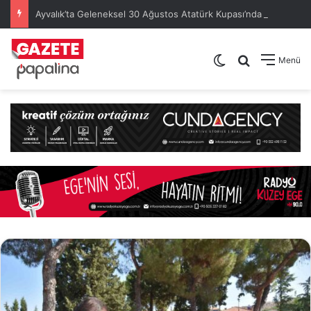
Ayvalık’ta Geleneksel 30 Ağustos Atatürk Kupası’nda Kura Heyecanı Yaşandı
Dış görünümü de
Arama yap .
Menü