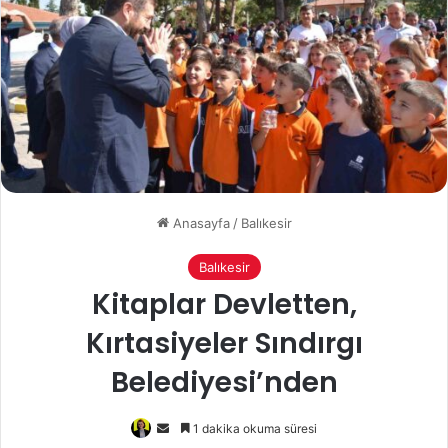
Anasayfa
/
Balıkesir
Balıkesir
Kitaplar Devletten,
Kırtasiyeler Sındırgı
Belediyesi’nden
Bir
1 dakika okuma süresi