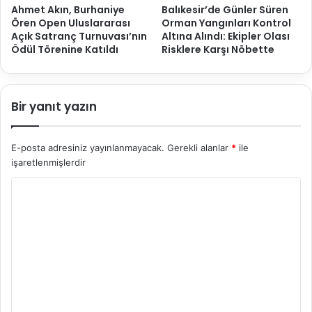
Ahmet Akın, Burhaniye
Balıkesir’de Günler Süren
Ören Open Uluslararası
Orman Yangınları Kontrol
Açık Satranç Turnuvası’nın
Altına Alındı: Ekipler Olası
Ödül Törenine Katıldı
Risklere Karşı Nöbette
Bir yanıt yazın
E-posta adresiniz yayınlanmayacak.
Gerekli alanlar
*
ile
işaretlenmişlerdir
Y
o
r
u
m
*