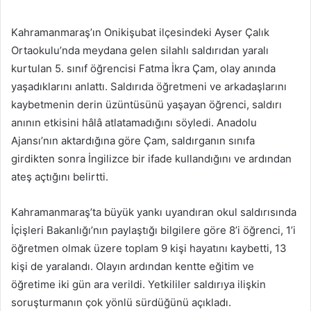
e-
posta
Kahramanmaraş’ın Onikişubat ilçesindeki Ayser Çalık
göndermek
Ortaokulu’nda meydana gelen silahlı saldırıdan yaralı
kurtulan 5. sınıf öğrencisi Fatma İkra Çam, olay anında
yaşadıklarını anlattı. Saldırıda öğretmeni ve arkadaşlarını
kaybetmenin derin üzüntüsünü yaşayan öğrenci, saldırı
anının etkisini hâlâ atlatamadığını söyledi. Anadolu
Ajansı’nın aktardığına göre Çam, saldırganın sınıfa
girdikten sonra İngilizce bir ifade kullandığını ve ardından
ateş açtığını belirtti.
Kahramanmaraş’ta büyük yankı uyandıran okul saldırısında
İçişleri Bakanlığı’nın paylaştığı bilgilere göre 8’i öğrenci, 1’i
öğretmen olmak üzere toplam 9 kişi hayatını kaybetti, 13
kişi de yaralandı. Olayın ardından kentte eğitim ve
öğretime iki gün ara verildi. Yetkililer saldırıya ilişkin
soruşturmanın çok yönlü sürdüğünü açıkladı.