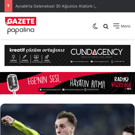
Ayvalık’ta Geleneksel 30 Ağustos Atatürk Kupası’nda Kura Heyecanı Yaşandı
Dış görünümü de
Arama yap .
Menü