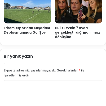
Edremitspor’dan Kuşadası
Hull City’nin 7 ayda
Deplasmanında Gol Şov
gerçekleştirdiği inanılmaz
dönüşüm
Bir yanıt yazın
E-posta adresiniz yayınlanmayacak.
Gerekli alanlar
*
ile
işaretlenmişlerdir
Y
o
r
u