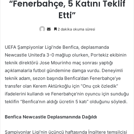
“Fenerbahçe, 5 Katını Teklif
Etti”
Bir
2 dakika okuma süresi
e-
posta
UEFA Şampiyonlar Ligi’nde Benfica, deplasmanda
göndermek
Newcastle United’a 3-0 mağlup olurken, Portekiz ekibinin
teknik direktörü Jose Mourinho maç sonrası yaptığı
açıklamalarla futbol gündemine damga vurdu. Deneyimli
teknik adam, sezon başında Benfica’dan Fenerbahçe’ye
transfer olan Kerem Aktürkoğlu için “Onu çok özledik”
ifadelerini kullandı ve Fenerbahçe’nin oyuncu için sunduğu
teklifin “Benfica’nın aldığı ücretin 5 katı” olduğunu söyledi.
Benfica Newcastle Deplasmanında Dağıldı
Şampiyonlar Ligi’nin üçüncü haftasında İngiltere temsilcisi