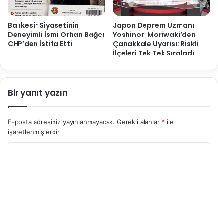
Balıkesir Siyasetinin
Japon Deprem Uzmanı
Deneyimli İsmi Orhan Bağcı
Yoshinori Moriwaki’den
CHP’den İstifa Etti
Çanakkale Uyarısı: Riskli
İlçeleri Tek Tek Sıraladı
Bir yanıt yazın
E-posta adresiniz yayınlanmayacak.
Gerekli alanlar
*
ile
işaretlenmişlerdir
Y
o
r
u
m