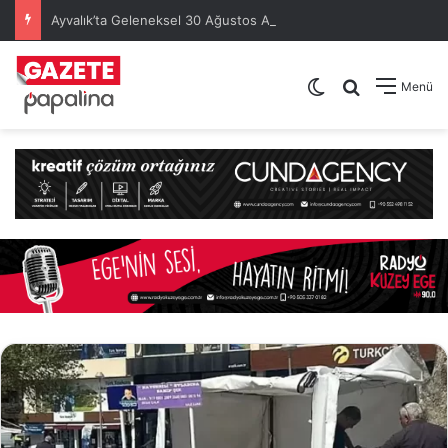
Ayvalık’ta Geleneksel 30 Ağustos Atatürk Kupası’nda Kura Heyecanı Yaşandı
Dış görünümü de
Arama yap .
Menü