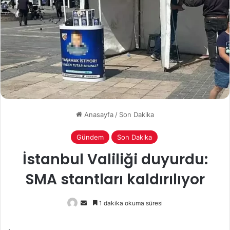
Anasayfa
/
Son Dakika
Gündem
Son Dakika
İstanbul Valiliği duyurdu:
SMA stantları kaldırılıyor
Bir
1 dakika okuma süresi
e-
posta