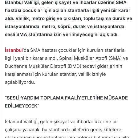
İstanbul Valiliği, gelen şikayet ve ihbarlar üzerine SMA
göndermek
hastası çocuklar için açılan stantlarla ilgili yeni bir karar
aldı. Valilik, metro giriş ve çıkışları, toplu taşıma durak ve
istasyonlarında, metro, köprü, durak ve istasyonlarda
sesli SMA stantlarına izin verilmeyeceğini açıkladı.
İstanbul
‘da SMA hastası çocuklar için kurulan stantlarla
ilgili yeni bir karar alındı. Spinal Musküler Atrofi (SMA) ve
Duchenne Musküler Distrofi (DMD) tedavi giderlerinin
karşılanması için kurulan stantlar, valilik izniyle
açılabiliyordu.
“SESLİ YARDIM TOPLAMA FAALİYETLERİNE MÜSAADE
EDİLMEYECEK”
İstanbul Valiliği, gelen şikayet ve ihbarlar üzerine bir
çalışma yaparak, bu stantlarda ailelerin geniş kitlelere
ulaşmak için yardım toplama izin belgesi bulunmayan aile