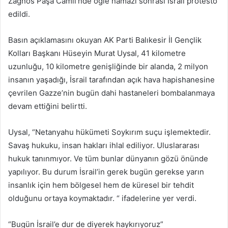
Zağnos Paşa Camii’nde öğle namazı sonrası İsrail protesto
göndermek
edildi.
Basın açıklamasını okuyan AK Parti Balıkesir İl Gençlik
Kolları Başkanı Hüseyin Murat Uysal, 41 kilometre
uzunluğu, 10 kilometre genişliğinde bir alanda, 2 milyon
insanın yaşadığı, İsrail tarafından açık hava hapishanesine
çevrilen Gazze’nin bugün dahi hastaneleri bombalanmaya
devam ettiğini belirtti.
Uysal, “Netanyahu hükümeti Soykırım suçu işlemektedir.
Savaş hukuku, insan hakları ihlal ediliyor. Uluslararası
hukuk tanınmıyor. Ve tüm bunlar dünyanın gözü önünde
yapılıyor. Bu durum İsrail’in gerek bugün gerekse yarın
insanlık için hem bölgesel hem de küresel bir tehdit
olduğunu ortaya koymaktadır. “ ifadelerine yer verdi.
“Bugün İsrail’e dur de diyerek haykırıyoruz”