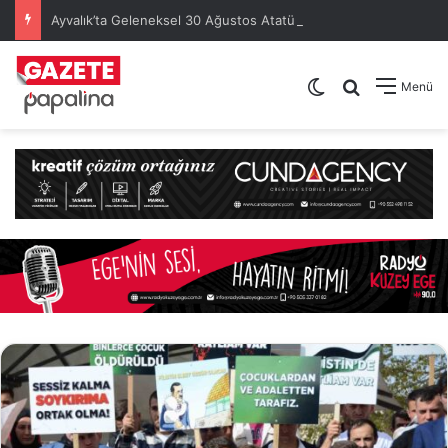
Ayvalık’ta Geleneksel 30 Ağustos Atatürk Kupası’nda Kura Heyecanı Yaşandı
Dış görünümü de
Arama yap .
Menü