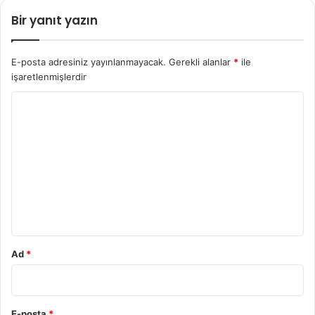
Bir yanıt yazın
E-posta adresiniz yayınlanmayacak.
Gerekli alanlar
*
ile
işaretlenmişlerdir
Y
o
r
u
m
*
Ad
*
E-posta
*