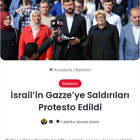
Anasayfa
/
Balıkesir
Balıkesir
İsrail’in Gazze’ye Saldırıları
Protesto Edildi
Bir
1 dakika okuma süresi
e-
posta