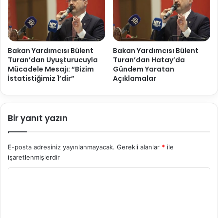
Bakan Yardımcısı Bülent
Bakan Yardımcısı Bülent
Turan’dan Uyuşturucuyla
Turan’dan Hatay’da
Mücadele Mesajı: “Bizim
Gündem Yaratan
İstatistiğimiz 1’dir”
Açıklamalar
Bir yanıt yazın
E-posta adresiniz yayınlanmayacak.
Gerekli alanlar
*
ile
işaretlenmişlerdir
Y
o
r