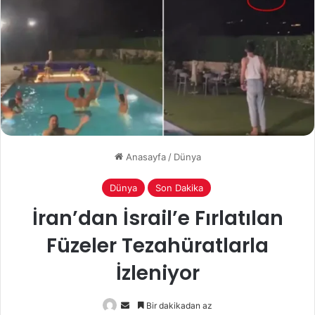
Anasayfa
/
Dünya
Dünya
Son Dakika
İran’dan İsrail’e Fırlatılan
Füzeler Tezahüratlarla
İzleniyor
Bir
Bir dakikadan az