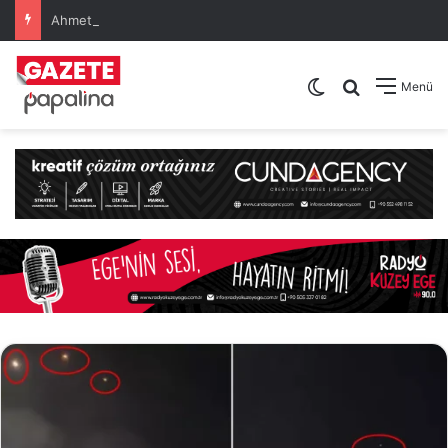
Ahmet Akın, Burhaniye Ören Open Uluslararası Açık Satranç Turnuvası’nın Ödül Törenine Katıldı
Dış görünümü de
Arama yap .
Menü