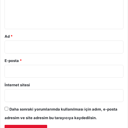
u
m
*
Ad
*
E-posta
*
İnternet sitesi
Daha sonraki yorumlarımda kullanılması için adım, e-posta
adresim ve site adresim bu tarayıcıya kaydedilsin.