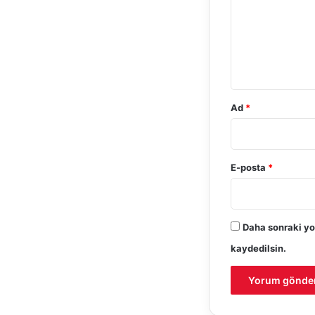
u
m
*
Ad
*
E-posta
*
Daha sonraki yo
kaydedilsin.