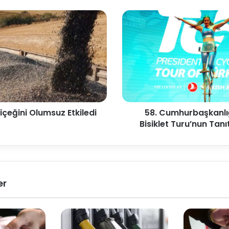
içeğini Olumsuz Etkiledi
58. Cumhurbaşkanlığ
Bisiklet Turu’nun Tanı
er