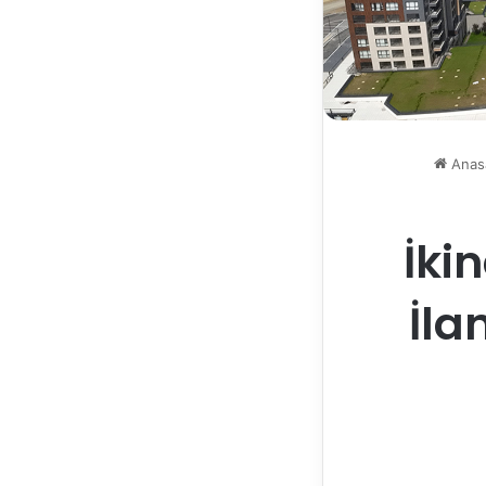
Anas
İki
İla