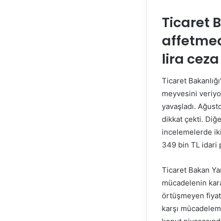
Ticaret B
affetmedi
lira ceza
Ticaret Bakanlığı’
meyvesini veriyor
yavaşladı. Ağusto
dikkat çekti. Diğ
incelemelerde iki
349 bin TL idari 
Ticaret Bakan Ya
mücadelenin kararl
örtüşmeyen fiyatl
karşı mücadelemi