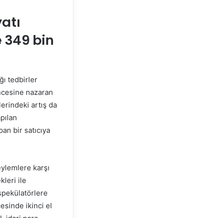
yatı
e 349 bin
ğı tedbirler
öncesine nazaran
erindeki artış da
apılan
an bir satıcıya
ylemlere karşı
kleri ile
spekülatörlere
sinde ikinci el