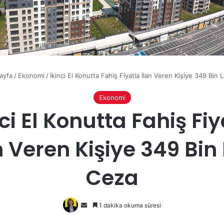
ayfa
/
Ekonomi
/
İkinci El Konutta Fahiş Fiyatla İlan Veren Kişiye 349 Bin 
Ekonomi
nci El Konutta Fahiş Fiy
n Veren Kişiye 349 Bin 
Ceza
Bir
1 dakika okuma süresi
e-