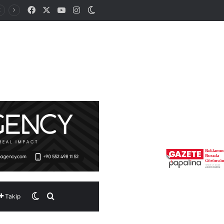
Facebook
X
YouTube
Instagram
Dış görünümü değiştir
Dış görünümü değiştir
Arama yap ...
Takip