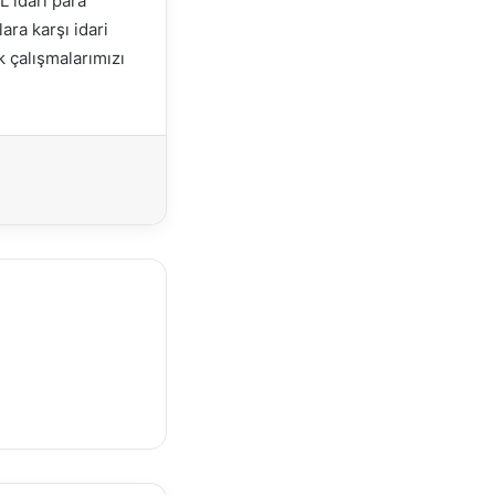
L idari para
ra karşı idari
k çalışmalarımızı
Yazdır