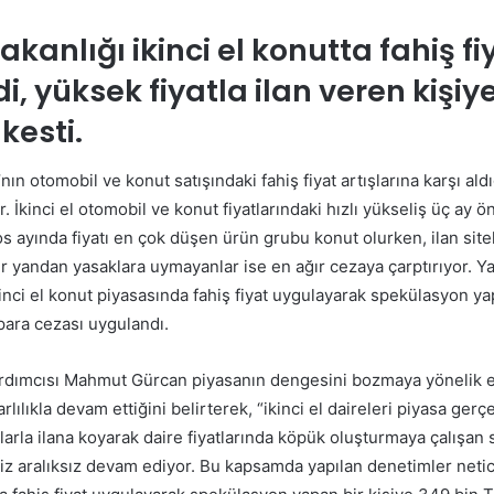
posta
göndermek
akanlığı ikinci el konutta fahiş fi
, yüksek fiyatla ilan veren kişiy
 kesti.
nın otomobil ve konut satışındaki fahiş fiyat artışlarına karşı aldı
. İkinci el otomobil ve konut fiyatlarındaki hızlı yükseliş üç ay 
s ayında fiyatı en çok düşen ürün grubu konut olurken, ilan sitel
er yandan yasaklara uymayanlar ise en ağır cezaya çarptırıyor. Y
nci el konut piyasasında fahiş fiyat uygulayarak spekülasyon yap
para cezası uygulandı.
rdımcısı Mahmut Gürcan piyasanın dengesini bozmaya yönelik e
ılıkla devam ettiğini belirterek, “ikinci el daireleri piyasa gerçe
arla ilana koyarak daire fiyatlarında köpük oluşturmaya çalışan 
z aralıksız devam ediyor. Bu kapsamda yapılan denetimler netice