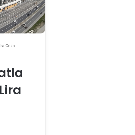
Lira Ceza
atla
Lira