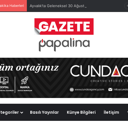
akika Haberleri
Ayvalık’ta Geleneksel 30 Ağustos Atatürk Kupası’nda Kura Heyecanı Yaşandı
tegoriler
Basılı Yayınlar
Künye Bilgileri
İletişim