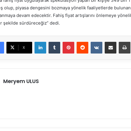
 fahiş fiyat uygulayarak spekülasyon yapan bir kişiye 349 bin T
ş olup, piyasa dengesini bozmaya yönelik faaliyetlerde bulunanla
anmaya devam edecektir. Fahiş fiyat artışlarını önlemeye yöneli
bir şekilde sürdüreceğiz” dedi.
LinkedIn
Tumblr
Pinterest
Reddit
VKontakte
E-Posta ile paylaş
X
Meryem ULUS