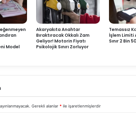
Beğenmeyen
Akaryakıta Anahtar
Temassız Ka
landıran
Bıraktıracak Okkalı Zam
İşlem Limiti 
Geliyor! Motorin Fiyatı
Sınır 2 Bin 5
eni Model
Psikolojik Sınırı Zorluyor
n
yayınlanmayacak.
Gerekli alanlar
*
ile işaretlenmişlerdir