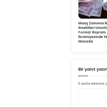
Maaş Zammını 
Emeklileri Umut
Formül: Bayram
İkramiyesinde Y
Masada
Bir yanıt yazı
E-posta adresiniz 
Y
o
r