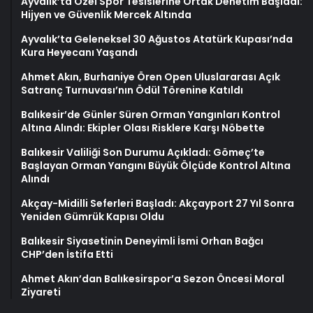
Ayvalık’ta Özel Spor Tesislerine Ortak Denetim Başladı:
Hijyen ve Güvenlik Mercek Altında
Ayvalık’ta Geleneksel 30 Ağustos Atatürk Kupası’nda
Kura Heyecanı Yaşandı
Ahmet Akın, Burhaniye Ören Open Uluslararası Açık
Satranç Turnuvası’nın Ödül Törenine Katıldı
Balıkesir’de Günler Süren Orman Yangınları Kontrol
Altına Alındı: Ekipler Olası Risklere Karşı Nöbette
Balıkesir Valiliği Son Durumu Açıkladı: Gömeç’te
Başlayan Orman Yangını Büyük Ölçüde Kontrol Altına
Alındı
Akçay-Midilli Seferleri Başladı: Akçayport 27 Yıl Sonra
Yeniden Gümrük Kapısı Oldu
Balıkesir Siyasetinin Deneyimli İsmi Orhan Bağcı
CHP’den İstifa Etti
Ahmet Akın’dan Balıkesirspor’a Sezon Öncesi Moral
Ziyareti