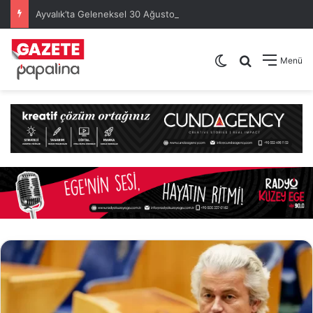
Ayvalık’ta Geleneksel 30 Ağustos Atatürk Kupası’nda Kura Heyecanı Yaşandı
Dış görünümü de
Arama yap .
Menü