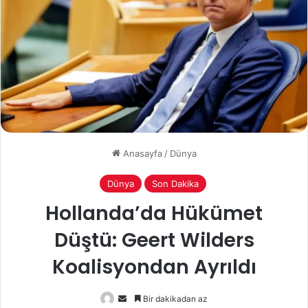
Anasayfa
/
Dünya
Dünya
Son Dakika
Hollanda’da Hükümet
Düştü: Geert Wilders
Koalisyondan Ayrıldı
Bir
Bir dakikadan az