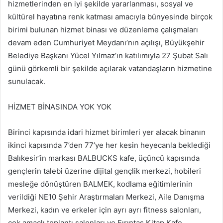
hizmetlerinden en iyi şekilde yararlanması, sosyal ve
kültürel hayatına renk katması amacıyla bünyesinde birçok
birimi bulunan hizmet binası ve düzenleme çalışmaları
devam eden Cumhuriyet Meydanı’nın açılışı, Büyükşehir
Belediye Başkanı Yücel Yılmaz’ın katılımıyla 27 Şubat Salı
günü görkemli bir şekilde açılarak vatandaşların hizmetine
sunulacak.
HİZMET BİNASINDA YOK YOK
Birinci kapısında idari hizmet birimleri yer alacak binanın
ikinci kapısında 7’den 77’ye her kesin heyecanla beklediği
Balıkesir’in markası BALBUCKS kafe, üçüncü kapısında
gençlerin talebi üzerine dijital gençlik merkezi, hobileri
mesleğe dönüştüren BALMEK, kodlama eğitimlerinin
verildiği NE10 Şehir Araştırmaları Merkezi, Aile Danışma
Merkezi, kadın ve erkeler için ayrı ayrı fitness salonları,
çok amaçlı toplantı salonları ve Fırıntaş Kitap Kafe,