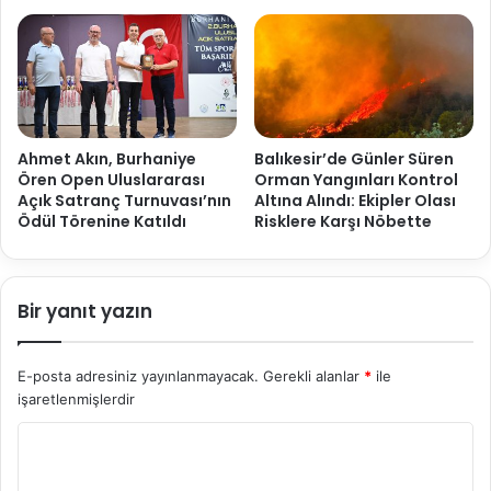
Ahmet Akın, Burhaniye
Balıkesir’de Günler Süren
Ören Open Uluslararası
Orman Yangınları Kontrol
Açık Satranç Turnuvası’nın
Altına Alındı: Ekipler Olası
Ödül Törenine Katıldı
Risklere Karşı Nöbette
Bir yanıt yazın
E-posta adresiniz yayınlanmayacak.
Gerekli alanlar
*
ile
işaretlenmişlerdir
Y
o