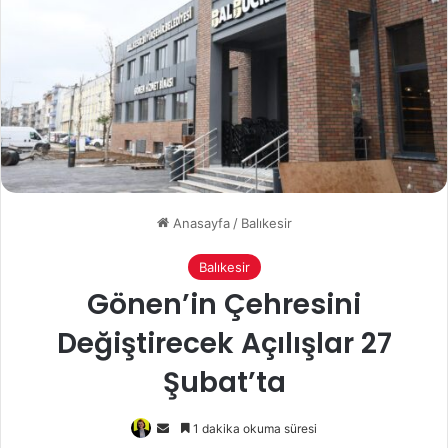
Anasayfa
/
Balıkesir
Balıkesir
Gönen’in Çehresini
Değiştirecek Açılışlar 27
Şubat’ta
Bir
1 dakika okuma süresi