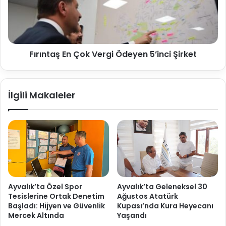
Fırıntaş En Çok Vergi Ödeyen 5’inci Şirket
İlgili Makaleler
Ayvalık’ta Özel Spor
Ayvalık’ta Geleneksel 30
Tesislerine Ortak Denetim
Ağustos Atatürk
Başladı: Hijyen ve Güvenlik
Kupası’nda Kura Heyecanı
Mercek Altında
Yaşandı