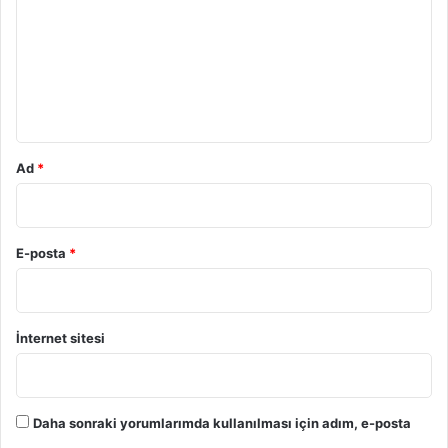
r
u
m
*
Ad
*
E-posta
*
İnternet sitesi
Daha sonraki yorumlarımda kullanılması için adım, e-posta