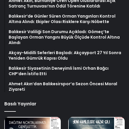
Ahmet Akın, Burhaniye Ören Open Uluslararası Açık
Satranç Turnuvası’nın Ödül Törenine Katıldı
Balıkesir’de Günler Süren Orman Yangınları Kontrol
Altına Alındı: Ekipler Olası Risklere Karşı Nöbette
Balıkesir Valiliği Son Durumu Açıkladı: Gömeç’te
Başlayan Orman Yangını Büyük Ölçüde Kontrol Altına
Alındı
Akçay-Midilli Seferleri Başladı: Akçayport 27 Yıl Sonra
Yeniden Gümrük Kapısı Oldu
Balıkesir Siyasetinin Deneyimli İsmi Orhan Bağcı
CHP’den İstifa Etti
Ahmet Akın’dan Balıkesirspor’a Sezon Öncesi Moral
Ziyareti
Basılı Yayınlar