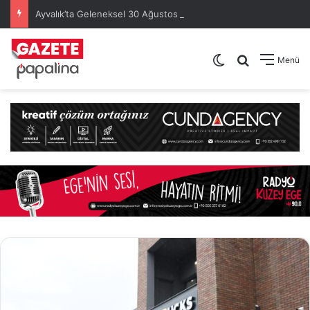
Ayvalık’ta Geleneksel 30 Ağustos Atatürk Kupası’nda Kura Heyecanı Yaşandı
Dış görünümü de
Arama yap .
Menü