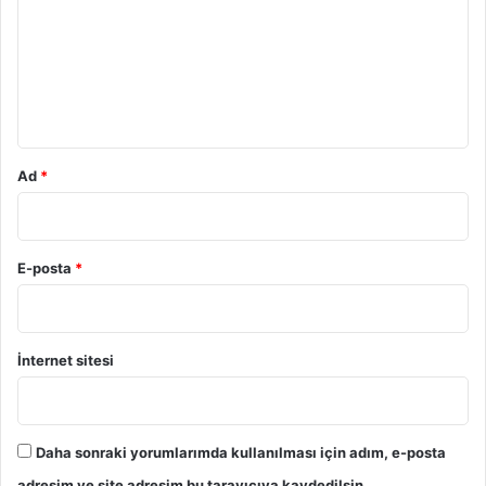
r
u
m
*
Ad
*
E-posta
*
İnternet sitesi
Daha sonraki yorumlarımda kullanılması için adım, e-posta
adresim ve site adresim bu tarayıcıya kaydedilsin.