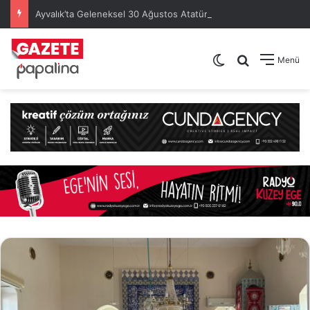
Ayvalık’ta Geleneksel 30 Ağustos Atatürk Kupası’nda Kura Heyecanı Yaşandı
Dış görünümü de
Arama yap .
Menü