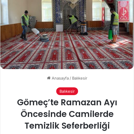
Anasayfa
/
Balıkesir
Balıkesir
Gömeç’te Ramazan Ayı
Öncesinde Camilerde
Temizlik Seferberliği