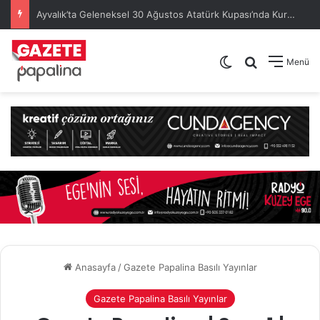
Ayvalık’ta Geleneksel 30 Ağustos Atatürk Kupası’nda Kura Heyecanı Yaşandı
Dış görünümü de
Arama yap .
Menü
Anasayfa
/
Gazete Papalina Basılı Yayınlar
Gazete Papalina Basılı Yayınlar