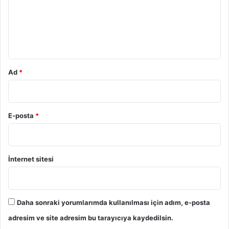
u
m
*
Ad
*
E-posta
*
İnternet sitesi
Daha sonraki yorumlarımda kullanılması için adım, e-posta
adresim ve site adresim bu tarayıcıya kaydedilsin.