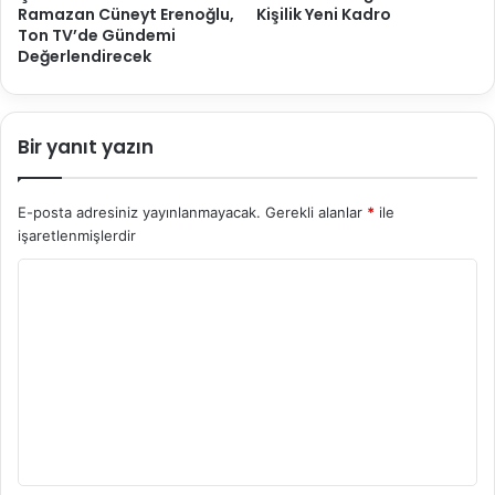
Ramazan Cüneyt Erenoğlu,
Kişilik Yeni Kadro
Ton TV’de Gündemi
Değerlendirecek
Bir yanıt yazın
E-posta adresiniz yayınlanmayacak.
Gerekli alanlar
*
ile
işaretlenmişlerdir
Y
o
r
u
m
*