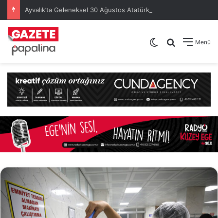
Ayvalık’ta Geleneksel 30 Ağustos Atatürk Kupası’nda Kura Heyecanı Yaşandı
Dış görünümü de
Arama yap .
Menü