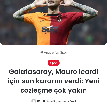
Anasayfa
/
Spor
Spor
Galatasaray, Mauro Icardi
için son kararını verdi: Yeni
sözleşme çok yakın
Bir
2 dakika okuma süresi
e-