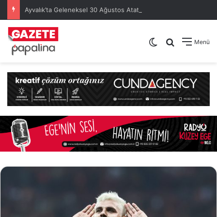
Ayvalık’ta Geleneksel 30 Ağustos Atatürk Kupası’nda Kura Heyecanı Yaşandı
Dış görünümü de
Arama yap .
Menü