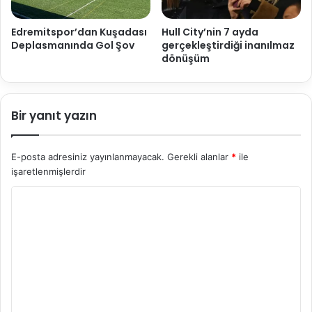
Edremitspor’dan Kuşadası
Hull City’nin 7 ayda
Deplasmanında Gol Şov
gerçekleştirdiği inanılmaz
dönüşüm
Bir yanıt yazın
E-posta adresiniz yayınlanmayacak.
Gerekli alanlar
*
ile
işaretlenmişlerdir
Y
o
r
u
m
*