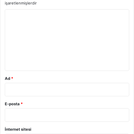
işaretlenmişlerdir
Y
o
r
u
m
*
Ad
*
E-posta
*
İnternet sitesi