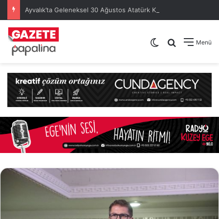
Ayvalık’ta Geleneksel 30 Ağustos Atatürk Kupası’nda Kura Heyecanı Yaşandı
Dış görünümü de
Arama yap .
Menü