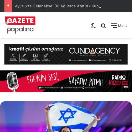
Ayvalık’ta Geleneksel 30 Ağustos Atatürk Kupası’nda Kura Heyecanı Yaşandı
Dış görünümü de
Arama yap .
Menü