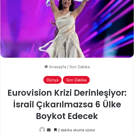
Anasayfa
/
Son Dakika
Dünya
Son Dakika
Eurovision Krizi Derinleşiyor:
İsrail Çıkarılmazsa 6 Ülke
Boykot Edecek
Bir
2 dakika okuma süresi