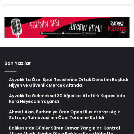
Son Yazılar
Ayvalık’ta Özel Spor Tesislerine Ortak Denetim Başladı:
Hijyen ve Güvenlik Mercek Altında
Ayvalık’ta Geleneksel 30 Ağustos Atatürk Kupası’nda
Kura Heyecanı Yaşandı
Ahmet Akın, Burhaniye Ören Open Uluslararası Açık
Satranç Turnuvası’nın Ödül Törenine Katıldı
Balıkesir’de Günler Süren Orman Yangınları Kontrol
Altına Alındı: Ekipler Olası Risklere Karşı Nöbette