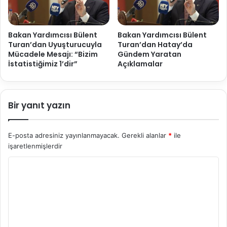
Bakan Yardımcısı Bülent
Bakan Yardımcısı Bülent
Turan’dan Uyuşturucuyla
Turan’dan Hatay’da
Mücadele Mesajı: “Bizim
Gündem Yaratan
İstatistiğimiz 1’dir”
Açıklamalar
Bir yanıt yazın
E-posta adresiniz yayınlanmayacak.
Gerekli alanlar
*
ile
işaretlenmişlerdir
Y
o
r
u
m