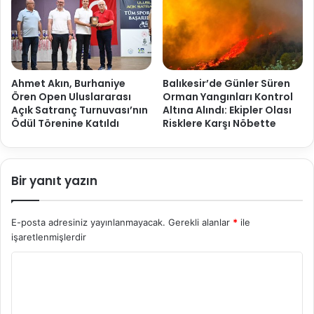
Ahmet Akın, Burhaniye
Balıkesir’de Günler Süren
Ören Open Uluslararası
Orman Yangınları Kontrol
Açık Satranç Turnuvası’nın
Altına Alındı: Ekipler Olası
Ödül Törenine Katıldı
Risklere Karşı Nöbette
Bir yanıt yazın
E-posta adresiniz yayınlanmayacak.
Gerekli alanlar
*
ile
işaretlenmişlerdir
Y
o
r