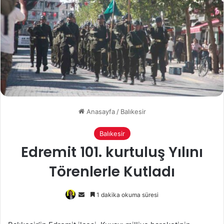
Anasayfa
/
Balıkesir
Balıkesir
Edremit 101. kurtuluş Yılını
Törenlerle Kutladı
Bir
1 dakika okuma süresi
e-
posta