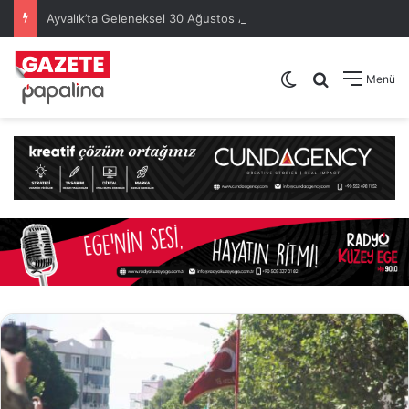
Ayvalık’ta Geleneksel 30 Ağustos Atatürk Kupası’nda Kura Heyecanı Yaşandı
Dış görünümü de
Arama yap .
Menü