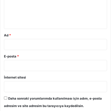
u
m
*
Ad
*
E-posta
*
İnternet sitesi
Daha sonraki yorumlarımda kullanılması için adım, e-posta
adresim ve site adresim bu tarayıcıya kaydedilsin.