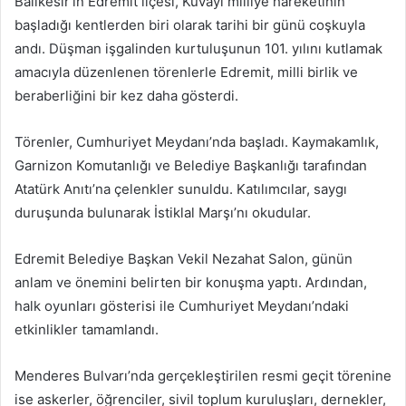
Balıkesir’in Edremit ilçesi, Kuvayı milliye hareketinin
göndermek
başladığı kentlerden biri olarak tarihi bir günü coşkuyla
andı. Düşman işgalinden kurtuluşunun 101. yılını kutlamak
amacıyla düzenlenen törenlerle Edremit, milli birlik ve
beraberliğini bir kez daha gösterdi.
Törenler, Cumhuriyet Meydanı’nda başladı. Kaymakamlık,
Garnizon Komutanlığı ve Belediye Başkanlığı tarafından
Atatürk Anıtı’na çelenkler sunuldu. Katılımcılar, saygı
duruşunda bulunarak İstiklal Marşı’nı okudular.
Edremit Belediye Başkan Vekil Nezahat Salon, günün
anlam ve önemini belirten bir konuşma yaptı. Ardından,
halk oyunları gösterisi ile Cumhuriyet Meydanı’ndaki
etkinlikler tamamlandı.
Menderes Bulvarı’nda gerçekleştirilen resmi geçit törenine
ise askerler, öğrenciler, sivil toplum kuruluşları, dernekler,