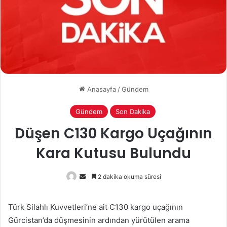
Anasayfa
/
Gündem
Gündem
Son Dakika
Düşen C130 Kargo Uçağının
Kara Kutusu Bulundu
Bir
2 dakika okuma süresi
e-
posta
Türk Silahlı Kuvvetleri’ne ait C130 kargo uçağının
göndermek
Gürcistan’da düşmesinin ardından yürütülen arama