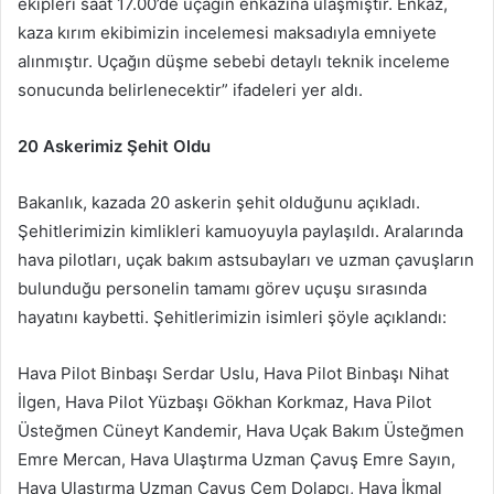
ekipleri saat 17.00’de uçağın enkazına ulaşmıştır. Enkaz,
kaza kırım ekibimizin incelemesi maksadıyla emniyete
alınmıştır. Uçağın düşme sebebi detaylı teknik inceleme
sonucunda belirlenecektir” ifadeleri yer aldı.
20 Askerimiz Şehit Oldu
Bakanlık, kazada 20 askerin şehit olduğunu açıkladı.
Şehitlerimizin kimlikleri kamuoyuyla paylaşıldı. Aralarında
hava pilotları, uçak bakım astsubayları ve uzman çavuşların
bulunduğu personelin tamamı görev uçuşu sırasında
hayatını kaybetti. Şehitlerimizin isimleri şöyle açıklandı:
Hava Pilot Binbaşı Serdar Uslu, Hava Pilot Binbaşı Nihat
İlgen, Hava Pilot Yüzbaşı Gökhan Korkmaz, Hava Pilot
Üsteğmen Cüneyt Kandemir, Hava Uçak Bakım Üsteğmen
Emre Mercan, Hava Ulaştırma Uzman Çavuş Emre Sayın,
Hava Ulaştırma Uzman Çavuş Cem Dolapcı, Hava İkmal