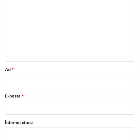
Y
o
r
u
m
*
Ad
*
E-posta
*
İnternet sitesi