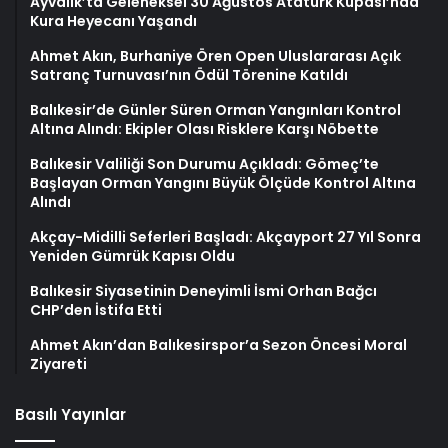
Ayvalık’ta Geleneksel 30 Ağustos Atatürk Kupası’nda
Kura Heyecanı Yaşandı
Ahmet Akın, Burhaniye Ören Open Uluslararası Açık
Satranç Turnuvası’nın Ödül Törenine Katıldı
Balıkesir’de Günler Süren Orman Yangınları Kontrol
Altına Alındı: Ekipler Olası Risklere Karşı Nöbette
Balıkesir Valiliği Son Durumu Açıkladı: Gömeç’te
Başlayan Orman Yangını Büyük Ölçüde Kontrol Altına
Alındı
Akçay-Midilli Seferleri Başladı: Akçayport 27 Yıl Sonra
Yeniden Gümrük Kapısı Oldu
Balıkesir Siyasetinin Deneyimli İsmi Orhan Bağcı
CHP’den İstifa Etti
Ahmet Akın’dan Balıkesirspor’a Sezon Öncesi Moral
Ziyareti
Basılı Yayınlar