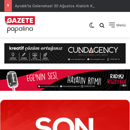
Ayvalık’ta Geleneksel 30 Ağustos Atatürk Kupası’nda Kura Heyecanı Yaşandı
Dış görünümü de
Arama yap .
Menü