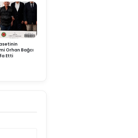
yasetinin
smi Orhan Bağcı
fa Etti