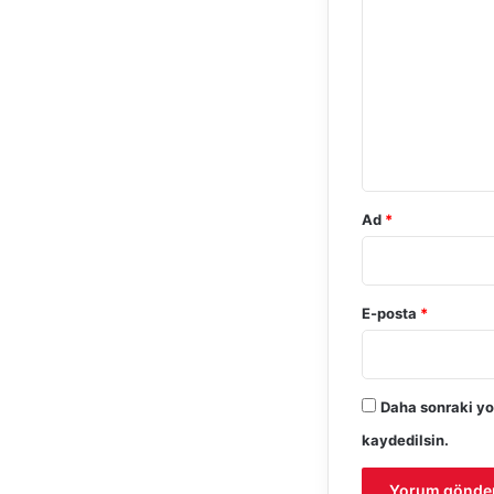
o
r
u
m
*
Ad
*
E-posta
*
Daha sonraki yo
kaydedilsin.