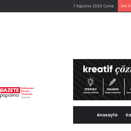
7 Ağustos 2026 Cuma
Son D
Anasayfa
Ka