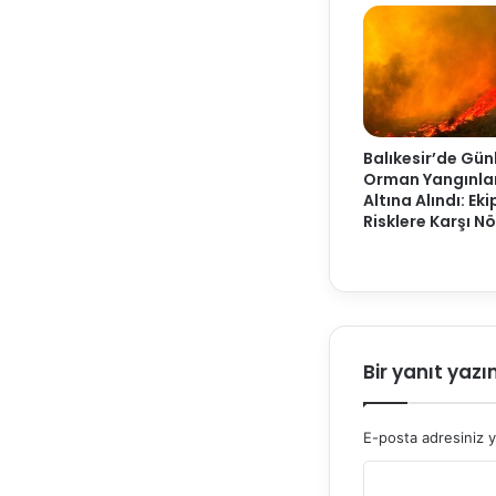
Balıkesir’de Gün
Orman Yangınlar
Altına Alındı: Eki
Risklere Karşı N
Bir yanıt yazı
E-posta adresiniz 
Y