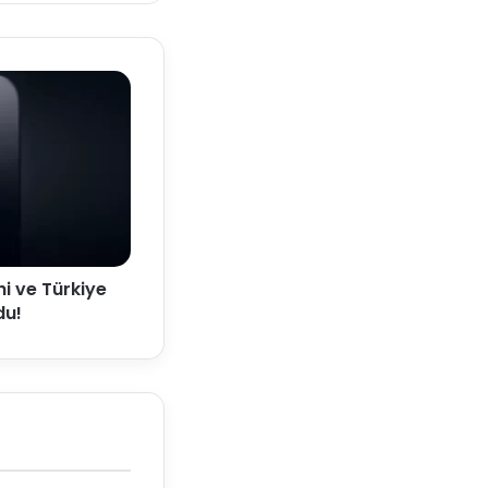
hi ve Türkiye
du!