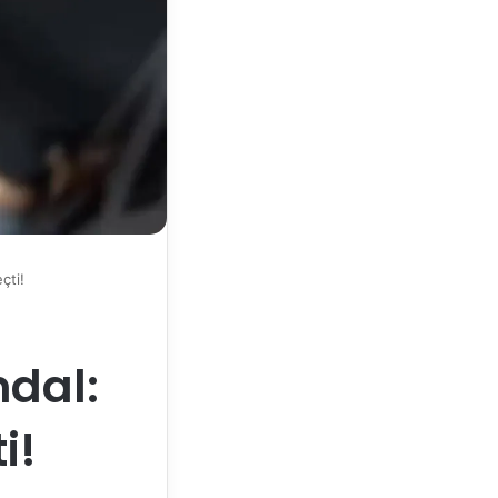
çti!
dal:
i!