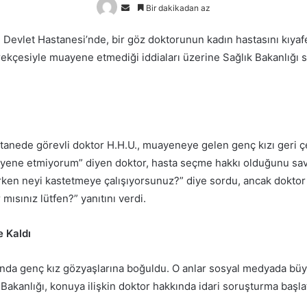
Bir
Bir dakikadan az
e-
Devlet Hastanesi’nde, bir göz doktorunun kadın hastasını kıyafe
posta
kçesiyle muayene etmediği iddiaları üzerine Sağlık Bakanlığı 
göndermek
stanede görevli doktor H.H.U., muayeneye gelen genç kızı geri çe
ayene etmiyorum” diyen doktor, hasta seçme hakkı olduğunu sa
rken neyi kastetmeye çalışıyorsunuz?” diye sordu, ancak dokto
mısınız lütfen?” yanıtını verdi.
e Kaldı
nda genç kız gözyaşlarına boğuldu. O anlar sosyal medyada büy
 Bakanlığı, konuya ilişkin doktor hakkında idari soruşturma başla