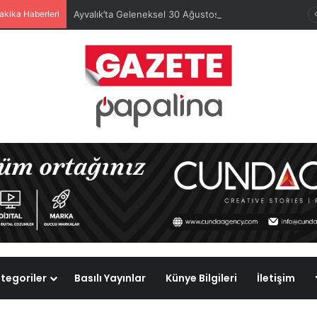
akika Haberleri
Ayvalık’ta Geleneksel 30 Ağustos Atatürk Kupası’nda Kura Heyecanı Yaşandı
tegoriler
Basılı Yayınlar
Künye Bilgileri
İletişim