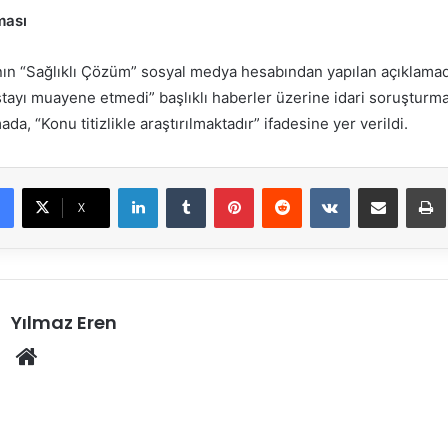
ması
’nın “Sağlıklı Çözüm” sosyal medya hesabından yapılan açıklamada
ayı muayene etmedi” başlıklı haberler üzerine idari soruşturma 
mada, “Konu titizlikle araştırılmaktadır” ifadesine yer verildi.
LinkedIn
Tumblr
Pinterest
Reddit
VKontakte
E-Posta ile paylaş
X
Yılmaz Eren
Web
sitesi