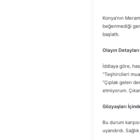
Konya’nın Meram 
beğenmediği gere
başlattı.
Olayın Detayları
İddiaya göre, ha
“Teşhircileri mu
“Çıplak gelen de
etmiyorum. Çıkar 
Gözyaşları İçind
Bu durum karşısı
uyandırdı. Sağlık