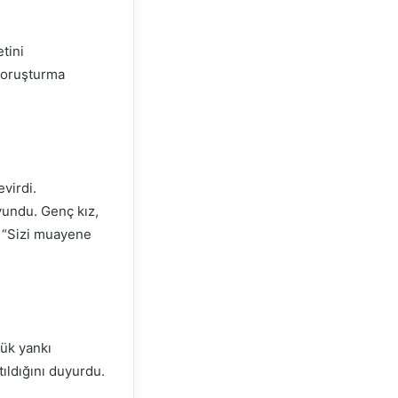
tini
soruşturma
virdi.
vundu. Genç kız,
r “Sizi muayene
ük yankı
tıldığını duyurdu.