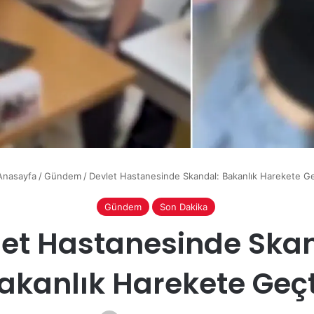
nasayfa
/
Gündem
/
Devlet Hastanesinde Skandal: Bakanlık Harekete Ge
Gündem
Son Dakika
let Hastanesinde Skan
akanlık Harekete Geçt