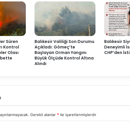
ler Süren
Balıkesir Valiliği Son Durumu
Balıkesir Si
ı Kontrol
Açıkladı: Gömeç’te
Deneyimli İ
pler Olası
Başlayan Orman Yangını
CHP’den İsti
öbette
Büyük Ölçüde Kontrol Altına
Alındı
n
yayınlanmayacak.
Gerekli alanlar
*
ile işaretlenmişlerdir