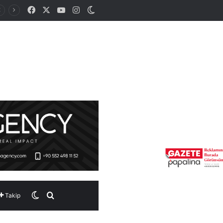
Facebook
X
YouTube
Instagram
Dış görünümü değiştir
Dış görünümü değiştir
Arama yap ...
Takip