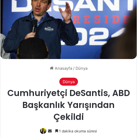
Anasayfa
/
Dünya
Dünya
Cumhuriyetçi DeSantis, ABD
Başkanlık Yarışından
Çekildi
Bir
1 dakika okuma süresi