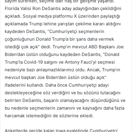
sayım sürerken, seçime dair flaş bir gelişme yaşandı.
Florida Valisi Ron DeSantis aday adaylığından çekildiğini
açıkladı. Sosyal medya platformu X üzerinden paylaştığı
açıklamada Trump lehine yarıştan çekilme kararı aldığını
kaydeden DeSantis, “Cumhuriyetçi seçmenlerin
çoğunluğunun Donald Trump’a bir şans daha vermek
istediği çok açık” dedi. Trump’ın mevcut ABD Başkanı Joe
Biden’dan üstün olduğunu kaydeden DeSantis, “Donald
Trump’la Covid-19 salgını ve Antony Fauci’yi seçmesi
nedeniyle bazı anlaşmazlıklarımız oldu. Ancak, Trump’ın
mevcut başkan Joe Biden’den üstün olduğu açık”
ifadelerini kullandı. Daha önce Cumhuriyetçi adayı
destekleyeceğine söz verdiğini ve bu sözünü tutacağını
belirten DeSantis, başarılı olamayacağını düşündüğünü ve
bu nedenle seçmenlerin zamanını ve kaynağını daha fazla
harcamak istemediğini de sözlerine ekledi.
Anketlerde geride kalan Iowa eyaletinde Cumhuriyetçi