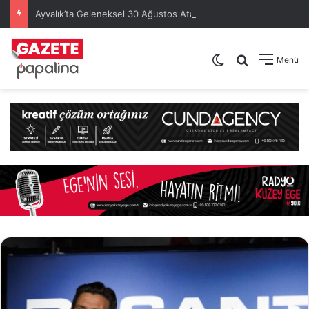
Ayvalık’ta Geleneksel 30 Ağustos Atatürk Kupası’nda Kura Heyecanı Yaşandı
Dış görünümü de
Arama yap .
Menü