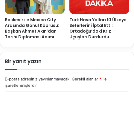
Balıkesir ile Mexico City
Türk Hava Yolları 10 Ülkeye
Arasında Gönül Köprüsü:
Seferlerini İptal Etti:
Başkan Ahmet Akın’dan
Ortadoğu’daki Kriz
Tarihi Diplomasi Adımı
Uçuşları Durdurdu
Bir yanıt yazın
E-posta adresiniz yayınlanmayacak.
Gerekli alanlar
*
ile
işaretlenmişlerdir
Y
o
r
u
m