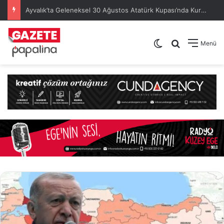
Ayvalık’ta Geleneksel 30 Ağustos Atatürk Kupası’nda Kura Heyecanı Yaşandı
Dış görünümü de
Arama yap .
Menü