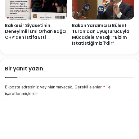
Balıkesir Siyasetinin
Bakan Yardımcısı Bülent
Deneyimli İsmi Orhan Bağcı
Turan’dan Uyuşturucuyla
CHP’den İstifa Etti
Mücadele Mesajı: “Bizim
İstatistiğimiz 1’dir”
Bir yanıt yazın
E-posta adresiniz yayınlanmayacak.
Gerekli alanlar
*
ile
işaretlenmişlerdir
Y
o
r
u