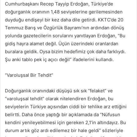
Cumhurbaşkanı Recep Tayyip Erdoğan, Türkiye’de
göndermek
doğurganlık oranının 1,48 seviyelerine gerilemesinden
duyduğu endişeyi bir kez daha dile getirdi. KKTC’de 20
Temmuz Barış ve Özgürlük Bayramı’nın ardından dönüş
yolunda gazetecilerin sorularını yanıtlayan Erdoğan, “Bu
gidiş hayra alamet değil. Üçün üzerindeki oranlardan
buralara geldik. Oysa bizim hedefimiz çok daha farklıydı.
Şu anki tablo pek iç açıcı değil” ifadelerini kullandı.
“Varoluşsal Bir Tehdit”
Doğurganlık oranındaki düşüşü sık sık “felaket” ve
“varoluşsal tehdit” olarak nitelendiren Erdoğan, bu
seviyelerin Türkiye açısından ciddi bir tehlike arz ettiğini
belirtti. Daha önce yaptığı bir açıklamada da “Nüfusun
kendini yenileyebilmesi için gereken 2,1’in altındayız. Bu
durum artık göz ardı edilemez bir hale geldi” sözleriyle