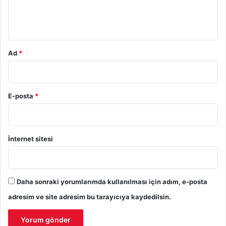
m
*
Ad
*
E-posta
*
İnternet sitesi
Daha sonraki yorumlarımda kullanılması için adım, e-posta
adresim ve site adresim bu tarayıcıya kaydedilsin.