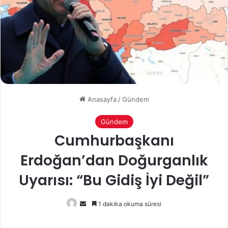
Anasayfa
/
Gündem
Gündem
Cumhurbaşkanı
Erdoğan’dan Doğurganlık
Uyarısı: “Bu Gidiş İyi Değil”
Bir
1 dakika okuma süresi
e-
posta