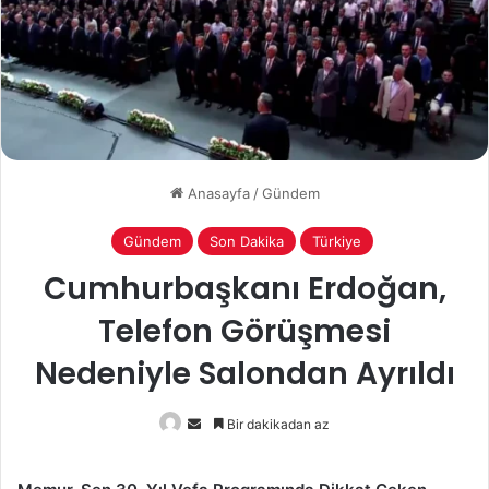
Anasayfa
/
Gündem
Gündem
Son Dakika
Türkiye
Cumhurbaşkanı Erdoğan,
Telefon Görüşmesi
Nedeniyle Salondan Ayrıldı
Bir
Bir dakikadan az
e-
posta