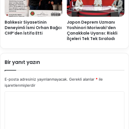
Balıkesir Siyasetinin
Japon Deprem Uzmanı
Deneyimli İsmi Orhan Bağcı
Yoshinori Moriwaki’den
CHP’den İstifa Etti
Çanakkale Uyarısı: Riskli
İlçeleri Tek Tek Sıraladı
Bir yanıt yazın
E-posta adresiniz yayınlanmayacak.
Gerekli alanlar
*
ile
işaretlenmişlerdir
Y
o
r
u