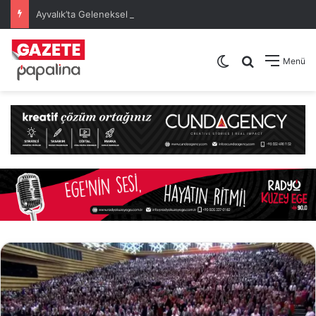
Ayvalık’ta Geleneksel 30 Ağustos Atatürk Kupası’nda Kura Heyecanı Yaşandı
Dış görünümü de
Arama yap .
Menü