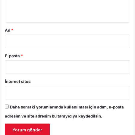
m
*
Ad
*
E-posta
*
İnternet sitesi
Daha sonraki yorumlarımda kullanılması için adım, e-posta
adresim ve site adresim bu tarayıcıya kaydedilsin.