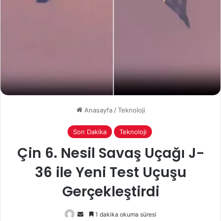
Anasayfa
/
Teknoloji
Son Dakika
Teknoloji
Çin 6. Nesil Savaş Uçağı J-
36 ile Yeni Test Uçuşu
Gerçekleştirdi
Bir
1 dakika okuma süresi