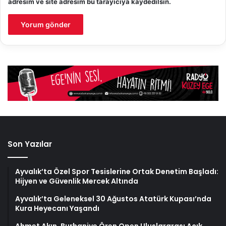
adresim ve site adresim bu tarayıcıya kaydedilsin.
Son Yazılar
Ayvalık’ta Özel Spor Tesislerine Ortak Denetim Başladı:
Hijyen ve Güvenlik Mercek Altında
Ayvalık’ta Geleneksel 30 Ağustos Atatürk Kupası’nda
Kura Heyecanı Yaşandı
Ahmet Akın, Burhaniye Ören Open Uluslararası Açık