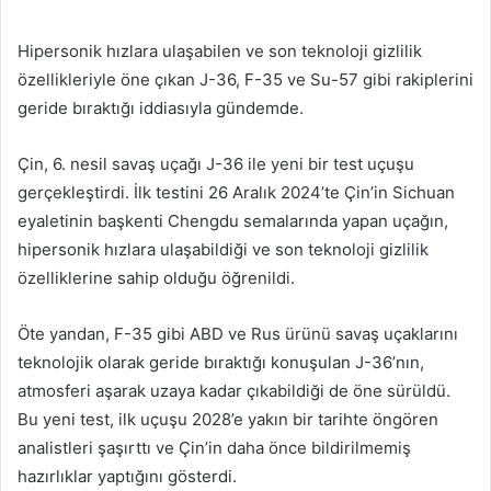
e-
posta
Hipersonik hızlara ulaşabilen ve son teknoloji gizlilik
göndermek
özellikleriyle öne çıkan J-36, F-35 ve Su-57 gibi rakiplerini
geride bıraktığı iddiasıyla gündemde.
Çin, 6. nesil savaş uçağı J-36 ile yeni bir test uçuşu
gerçekleştirdi. İlk testini 26 Aralık 2024’te Çin’in Sichuan
eyaletinin başkenti Chengdu semalarında yapan uçağın,
hipersonik hızlara ulaşabildiği ve son teknoloji gizlilik
özelliklerine sahip olduğu öğrenildi.
Öte yandan, F-35 gibi ABD ve Rus ürünü savaş uçaklarını
teknolojik olarak geride bıraktığı konuşulan J-36’nın,
atmosferi aşarak uzaya kadar çıkabildiği de öne sürüldü.
Bu yeni test, ilk uçuşu 2028’e yakın bir tarihte öngören
analistleri şaşırttı ve Çin’in daha önce bildirilmemiş
hazırlıklar yaptığını gösterdi.