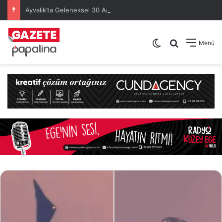
Ayvalık’ta Geleneksel 30 Ağustos Atatürk Kupası’nda Kura Heyecanı Yaşandı
Dış görünümü de
Arama yap .
Menü