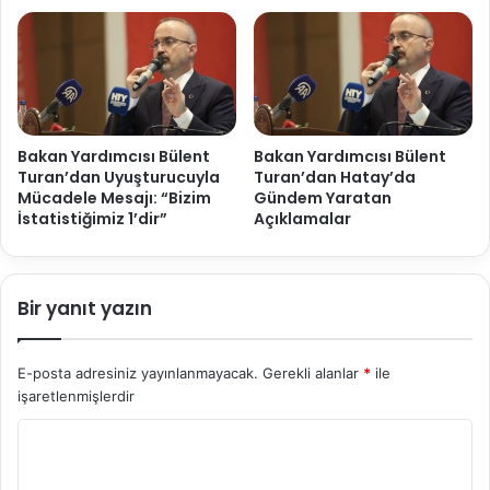
Bakan Yardımcısı Bülent
Bakan Yardımcısı Bülent
Turan’dan Uyuşturucuyla
Turan’dan Hatay’da
Mücadele Mesajı: “Bizim
Gündem Yaratan
İstatistiğimiz 1’dir”
Açıklamalar
Bir yanıt yazın
E-posta adresiniz yayınlanmayacak.
Gerekli alanlar
*
ile
işaretlenmişlerdir
Y
o