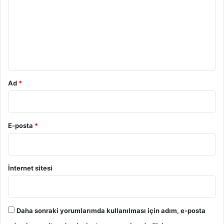
r
u
m
*
Ad
*
E-posta
*
İnternet sitesi
Daha sonraki yorumlarımda kullanılması için adım, e-posta