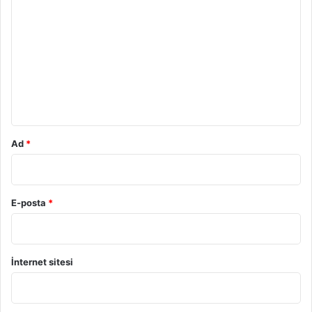
o
r
u
m
*
Ad
*
E-posta
*
İnternet sitesi