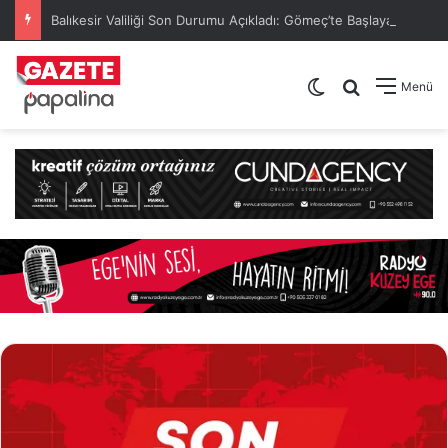
Balıkesir Valiliği Son Durumu Açıkladı: Gömeç’te Başlayan Orman Yangını Büyük Ölçüde Kontrol Altına Alındı
Dış görünümü de
Arama yap .
Menü