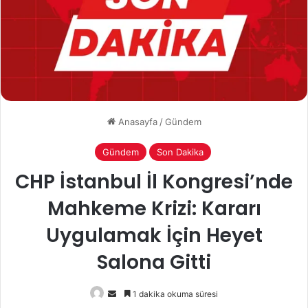
Anasayfa
/
Gündem
Gündem
Son Dakika
CHP İstanbul İl Kongresi’nde
Mahkeme Krizi: Kararı
Uygulamak İçin Heyet
Salona Gitti
Bir
1 dakika okuma süresi