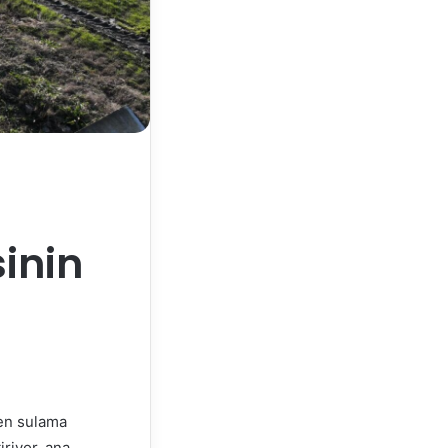
sinin
nen sulama
iriyor, ana