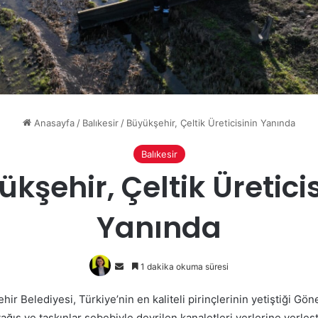
Anasayfa
/
Balıkesir
/
Büyükşehir, Çeltik Üreticisinin Yanında
Balıkesir
kşehir, Çeltik Üretici
Yanında
Bir
1 dakika okuma süresi
e-
hir Belediyesi, Türkiye’nin en kaliteli pirinçlerinin yetiştiği Gö
posta
yağış ve taşkınlar sebebiyle devrilen kanaletleri yerlerine yerleşt
göndermek