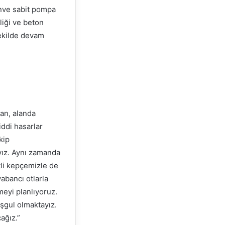
nınve sabit pompa
liği ve beton
şekilde devam
an, alanda
iddi hasarlar
kip
ayız. Aynı zamanda
tli kepçemizle de
abancı otlarla
meyi planlıyoruz.
eşgul olmaktayız.
ağız.”