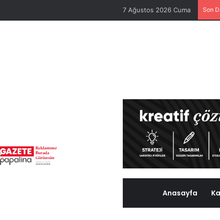
7 Ağustos 2026 Cuma
Son D
Anasayfa
Ka