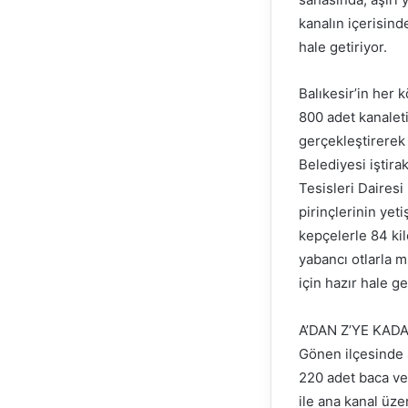
kanalın içerisind
hale getiriyor.
Balıkesir’in her 
800 adet kanaleti
gerçekleştirerek
Belediyesi iştir
Tesisleri Dairesi 
pirinçlerinin yet
kepçelerle 84 ki
yabancı otlarla 
için hazır hale get
A’DAN Z’YE KAD
Gönen ilçesinde 
220 adet baca ve 
ile ana kanal üze