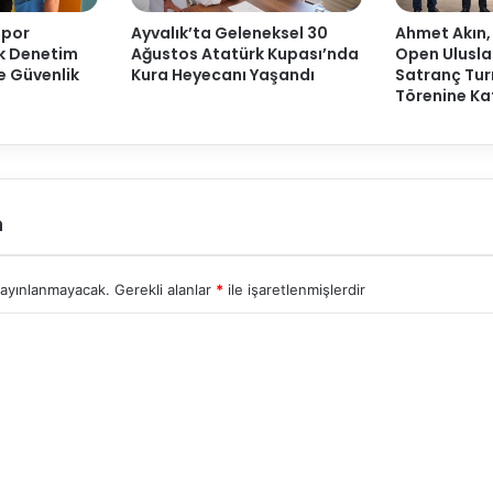
Spor
Ayvalık’ta Geleneksel 30
Ahmet Akın,
ak Denetim
Ağustos Atatürk Kupası’nda
Open Ulusla
ve Güvenlik
Kura Heyecanı Yaşandı
Satranç Tur
Törenine Kat
n
yayınlanmayacak.
Gerekli alanlar
*
ile işaretlenmişlerdir