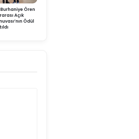
 Burhaniye Ören
rarası Açık
nuvası’nın Ödül
ıldı