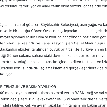
eki tortuları temizliyor ve alanı çeltik ekim sezonu öncesinde çiftç
köşesine hizmet götüren Büyükşehir Belediyesi; aşırı yağış ve ta
n yerle bir olduğu Gönen Ovası’nda çalışmalarını hızlı bir şekild
 mayıs ayındaki çeltik ekim sezonuna her yönden hazır hale geti
aklerinden Balıkesir Su ve Kanalizasyon İşleri Genel Müdürlüğü 
Başkanlığı ekipleri tarafından büyük bir titizlikle Türkiye’nin en ka
iştiği Gönen sulama sahasındaki devrilen kanaletler yerlerine yerle
lometre uzunluğundaki ana kanalın içinde biriken tortular temizl
mücadele konusunda da ilaçlama işlemleri gerçekleştirilerek çel
iriliyor.
AR TEMİZLİK VE BAKIM YAPILIYOR
40 mahalleye tarımsal sulama hizmeti veren BASKİ; sağ ve sol 
sifon geçişi temizliği, ekskavatör ile 13 kilometrelik drenaj ve ta
rindeki tahliye, çek ve ayrım kapaklarının tamamının bakım onar