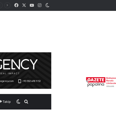
Facebook
X
YouTube
Instagram
Dış görünümü değiştir
Dış görünümü değiştir
Arama yap ...
Takip