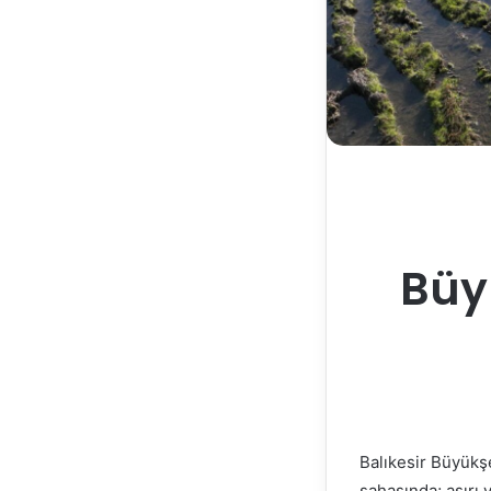
Büyü
Balıkesir Büyükşe
sahasında; aşırı 