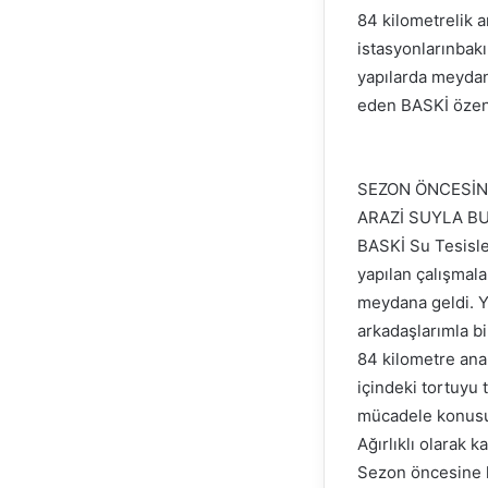
84 kilometrelik a
istasyonlarınbakı
yapılarda meydana
eden BASKİ özenl
SEZON ÖNCESİ
ARAZİ SUYLA 
BASKİ Su Tesisle
yapılan çalışmala
meydana geldi. Ya
arkadaşlarımla bi
84 kilometre ana 
içindeki tortuyu 
mücadele konusun
Ağırlıklı olarak 
Sezon öncesine ka