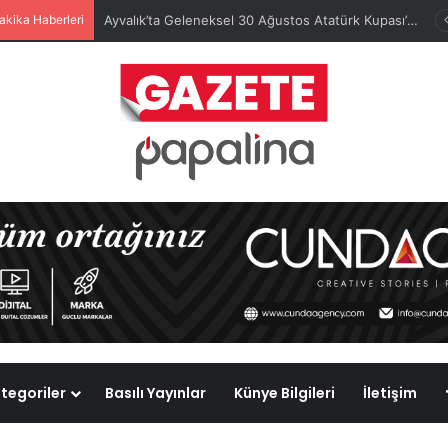
akika Haberleri
Ayvalık’ta Geleneksel 30 Ağustos Atatürk Kupası’nda Kura Heyecanı Yaşandı
tegoriler
Basılı Yayınlar
Künye Bilgileri
İletişim