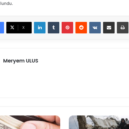
lundu.
LinkedIn
Tumblr
Pinterest
Reddit
VKontakte
E-Posta ile paylaş
X
Meryem ULUS