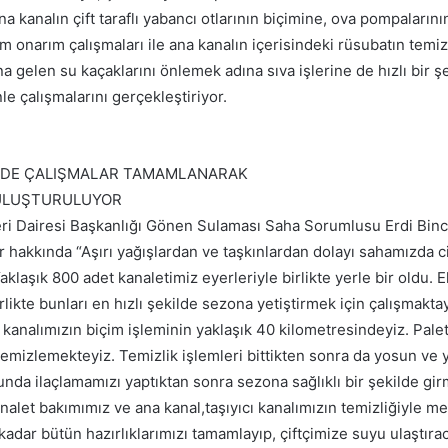
na kanalın çift taraflı yabancı otlarının biçimine, ova pompaları
m onarım çalışmaları ile ana kanalın içerisindeki rüsubatın temiz
 gelen su kaçaklarını önlemek adına sıva işlerine de hızlı bir 
e çalışmalarını gerçekleştiriyor.
NDE ÇALIŞMALAR TAMAMLANARAK
BULUŞTURULUYOR
ri Dairesi Başkanlığı Gönen Sulaması Saha Sorumlusu Erdi Binc
r hakkında “Aşırı yağışlardan ve taşkınlardan dolayı sahamızda c
klaşık 800 adet kanaletimiz eyerleriyle birlikte yerle bir oldu. E
rlikte bunları en hızlı şekilde sezona yetiştirmek için çalışmakt
kanalımızın biçim işleminin yaklaşık 40 kilometresindeyiz. Pale
temizlemekteyiz. Temizlik işlemleri bittikten sonra da yosun ve y
da ilaçlamamızı yaptıktan sonra sezona sağlıklı bir şekilde gir
kanalet bakımımız ve ana kanal,taşıyıcı kanalımızın temizliğiyle m
dar bütün hazırlıklarımızı tamamlayıp, çiftçimize suyu ulaştırac