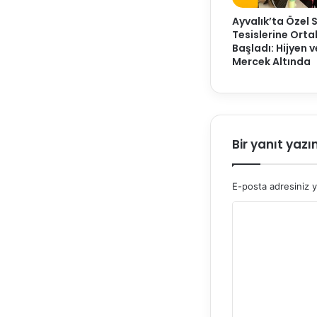
Ayvalık’ta Özel 
Tesislerine Ort
Başladı: Hijyen 
Mercek Altında
Bir yanıt yazı
E-posta adresiniz 
Y
o
r
u
m