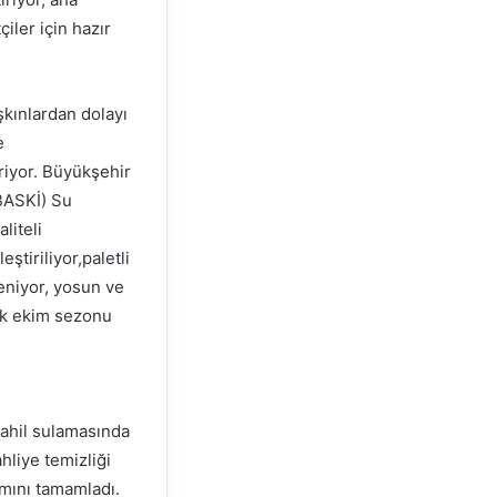
iler için hazır
şkınlardan dolayı
e
riyor. Büyükşehir
(BASKİ) Su
liteli
ştiriliyor,paletli
eniyor, yosun ve
tik ekim sezonu
sahil sulamasında
hliye temizliği
ımını tamamladı.