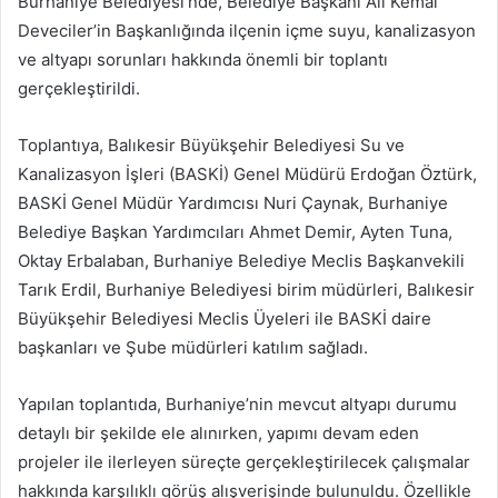
Burhaniye Belediyesi’nde, Belediye Başkanı Ali Kemal
göndermek
Deveciler’in Başkanlığında ilçenin içme suyu, kanalizasyon
ve altyapı sorunları hakkında önemli bir toplantı
gerçekleştirildi.
Toplantıya, Balıkesir Büyükşehir Belediyesi Su ve
Kanalizasyon İşleri (BASKİ) Genel Müdürü Erdoğan Öztürk,
BASKİ Genel Müdür Yardımcısı Nuri Çaynak, Burhaniye
Belediye Başkan Yardımcıları Ahmet Demir, Ayten Tuna,
Oktay Erbalaban, Burhaniye Belediye Meclis Başkanvekili
Tarık Erdil, Burhaniye Belediyesi birim müdürleri, Balıkesir
Büyükşehir Belediyesi Meclis Üyeleri ile BASKİ daire
başkanları ve Şube müdürleri katılım sağladı.
Yapılan toplantıda, Burhaniye’nin mevcut altyapı durumu
detaylı bir şekilde ele alınırken, yapımı devam eden
projeler ile ilerleyen süreçte gerçekleştirilecek çalışmalar
hakkında karşılıklı görüş alışverişinde bulunuldu. Özellikle