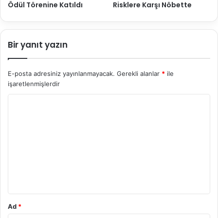
Ödül Törenine Katıldı
Risklere Karşı Nöbette
Bir yanıt yazın
E-posta adresiniz yayınlanmayacak.
Gerekli alanlar
*
ile
işaretlenmişlerdir
Y
o
r
u
m
*
Ad
*