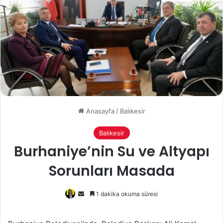
Anasayfa
/
Balıkesir
Balıkesir
Burhaniye’nin Su ve Altyapı
Sorunları Masada
Bir
1 dakika okuma süresi
e-
posta