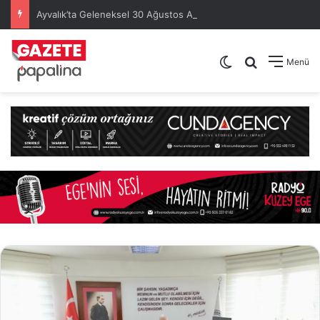
Ayvalık’ta Geleneksel 30 Ağustos Atatürk Kupası’nda Kura Heyecanı Yaşandı
Dış görünümü de
Arama yap .
Menü