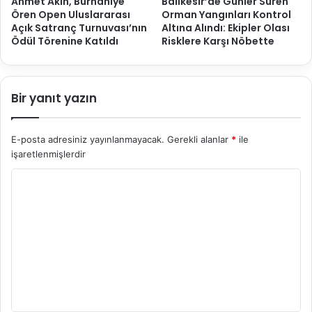
Ahmet Akın, Burhaniye
Balıkesir’de Günler Süren
Ören Open Uluslararası
Orman Yangınları Kontrol
Açık Satranç Turnuvası’nın
Altına Alındı: Ekipler Olası
Ödül Törenine Katıldı
Risklere Karşı Nöbette
Bir yanıt yazın
E-posta adresiniz yayınlanmayacak.
Gerekli alanlar
*
ile
işaretlenmişlerdir
Y
o
r
u
m
*