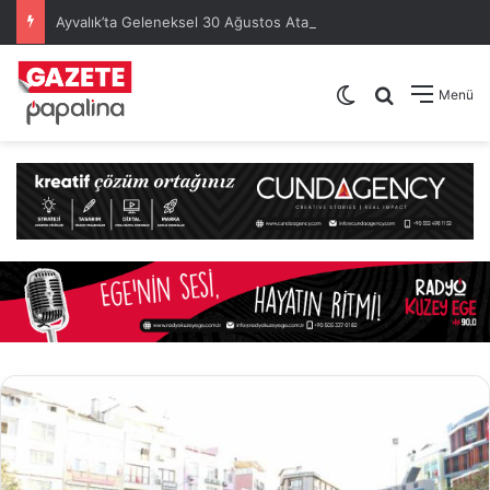
Ayvalık’ta Geleneksel 30 Ağustos Atatürk Kupası’nda Kura Heyecanı Yaşandı
Dış görünümü de
Arama yap .
Menü