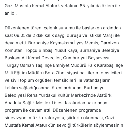
göndermek
Gazi Mustafa Kemal Atatürk vefatının 85. yılında özlem ile
anıldı.
Düzenlenen tören, çelenk sunumu ile başlarken ardından
saat 09.05’de 2 dakikalık saygı duruşu ve İstiklal Marşı ile
devam etti. Burhaniye Kaymakamı İlyas Memiş, Garnizon
Komutanı Topçu Binbaşı Yusuf Kaya, Burhaniye Belediye
Başkanı Ali Kemal Deveciler, Cumhuriyet Başsavcısı
Turgay Osman Taş, İlçe Emniyet Müdürü Faik Karabaş, İlçe
Milli Eğitim Müdürü Bora Zihni siyasi partilerin temsilcileri
ve sivil toplum örgütleri temsilcileri ile vatandaşların
katılım sağladığı anma töreni ardından, Burhaniye
Belediyesi Reha Yurdakul Kültür Merkezi’nde Atatürk
Anadolu Sağlık Meslek Lisesi tarafından hazırlanan
program ile devam etti. Düzenlenen programda
sinevizyon, müzik oratoryosu, şiirlerin okunması, Gazi
Mustafa Kemal Atatürk’ün sevdiği türkülerin söylenmesinin