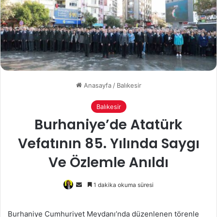
Anasayfa
/
Balıkesir
Balıkesir
Burhaniye’de Atatürk
Vefatının 85. Yılında Saygı
Ve Özlemle Anıldı
Bir
1 dakika okuma süresi
e-
posta
Burhaniye Cumhuriyet Meydanı’nda düzenlenen törenle