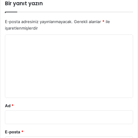
Bir yanıt yazın
E-posta adresiniz yayınlanmayacak.
Gerekli alanlar
*
ile
işaretlenmişlerdir
Y
o
r
u
m
*
Ad
*
E-posta
*