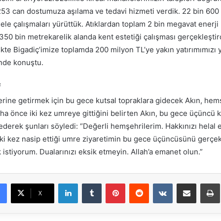
53 can dostumuza aşılama ve tedavi hizmeti verdik. 22 bin 600
e çalışmaları yürüttük. Atıklardan toplam 2 bin megavat enerji ü
350 bin metrekarelik alanda kent estetiği çalışması gerçekleştir
rlikte Bigadiç’imize toplamda 200 milyon TL’ye yakın yatırımımızı 
inde konuştu.
İ
erine getirmek için bu gece kutsal topraklara gidecek Akın, hem
Daha önce iki kez umreye gittiğini belirten Akın, bu gece üçüncü
ederek şunları söyledi: “Değerli hemşehrilerim. Hakkınızı helal e
ki kez nasip ettiği umre ziyaretimin bu gece üçüncüsünü gerçek
k istiyorum. Dualarınızı eksik etmeyin. Allah’a emanet olun.”
LinkedIn
Tumblr
Pinterest
Reddit
VKontakte
E-Posta ile paylaş
X