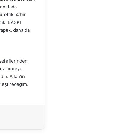
 noktada
rettik. 4 bin
dik. BASKİ
yaptık, daha da
şehrilerinden
 kez umreye
din. Allah’ın
leştireceğim.
Yazdır