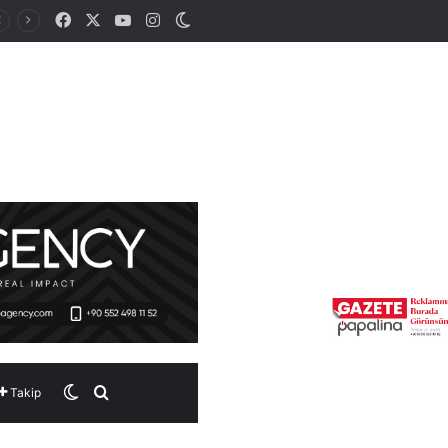
Facebook
X
YouTube
Instagram
Dış görünümü değiştir
Dış görünümü değiştir
Arama yap ...
Takip