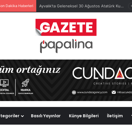
Son Dakika Haberleri
Ayvalık’ta Geleneksel 30 Ağustos Atatürk Kupası’nda Kura Heyecanı Yaşandı
tegoriler
Basılı Yayınlar
Künye Bilgileri
İletişim