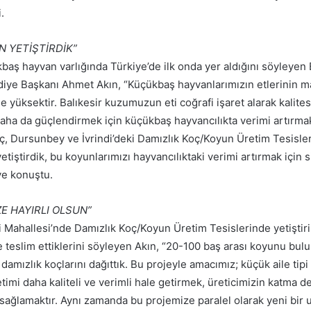
.
N YETİŞTİRDİK”
kbaş hayvan varlığında Türkiye’de ilk onda yer aldığını söyleyen 
iye Başkanı Ahmet Akın, “Küçükbaş hayvanlarımızın etlerinin m
 yüksektir. Balıkesir kuzumuzun eti coğrafi işaret alarak kalitesi
daha da güçlendirmek için küçükbaş hayvancılıkta verimi artırmak
, Dursunbey ve İvrindi’deki Damızlık Koç/Koyun Üretim Tesisler
tiştirdik, bu koyunlarımızı hayvancılıktaki verimi artırmak için s
iye konuştu.
ZE HAYIRLI OLSUN”
 Mahallesi’nde Damızlık Koç/Koyun Üretim Tesislerinde yetiştiri
re teslim ettiklerini söyleyen Akın, “20-100 baş arası koyunu bul
damızlık koçlarını dağıttık. Bu projeyle amacımız; küçük aile tipi 
imi daha kaliteli ve verimli hale getirmek, üreticimizin katma değ
sağlamaktır. Aynı zamanda bu projemize paralel olarak yeni bir