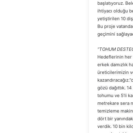
başlatıyoruz. B
ihtiyacı olduğu b
yetiştirilen 10 d
Bu proje vatanda
geçimini sağlayac
“TOHUM DESTEĞİ
Hedeflerinin her 
erkek damızlık 
üreticilerimizin 
kazandıracağız.”d
gözü dağıttık. 14
tohumu ve 5’li ka
metrekare sera n
temizleme makines
dört bir yanındak
verdik. 10 bin ki