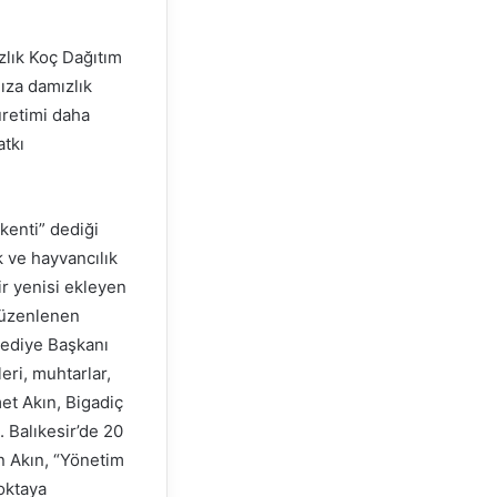
zlık Koç Dağıtım
ıza damızlık
üretimi daha
atkı
kenti” dediği
k ve hayvancılık
ir yenisi ekleyen
 düzenlenen
lediye Başkanı
eri, muhtarlar,
et Akın, Bigadiç
. Balıkesir’de 20
en Akın, “Yönetim
noktaya