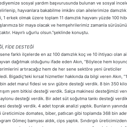
elediyemize sosyal yardım başvurusunda bulunan ve sosyal inc
elirlenip, hayvanlara bakabilme imkânı olan ailelerimize damızlık
işi, 1 erkek olmak üzere toplam 11 damızlık hayvanı yüzde 100 hib
şlarımıza bir maya olacak ve hemşehrilerimiz zamanla sürüsün
aktır. Hayırlı uğurlu olsun.”şeklinde konuştu.
, FİDE DESTEĞİ
sene farklı ilçelerde en az 100 damızlık koç ve 10 ihtiyacı olan ai
hayvan dağıtmak olduğunu ifade eden Akın, “Böylece hem koyun
verimlerini artıracağız hem de her sene sektöre yeni üreticiler
edi. Bigadiç’teki kırsal hizmetler hakkında da bilgi veren Akın, “
 bin adet marul fidesi ve sıvı gübre desteği verdik. 8 bin 350 ki
rışım yem bitkisi desteği verdik. Salça makinesi desteğimizi verd
aylonu desteği verdik. Bir adet süt soğutma tankı desteği verdi
i desteği verdik. 4 adet toprak analizi yaptık. Bunların yanında
i üreticimize domates, biber, patlıcan gibi toplamda 368 bin ade
logram Gömeç bamyası aldık, cips yaptık. Sındırgılı üreticimizden