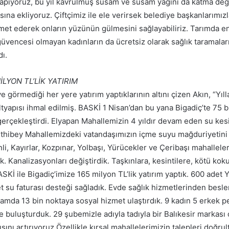
yapıyoruz, bu yıl kavrulmuş susam ve susam yağını da katma değ
sına ekliyoruz. Çiftçimiz ile ele verirsek belediye başkanlarımızla
zmet ederek onların yüzünün gülmesini sağlayabiliriz. Tarımda e
 güvencesi olmayan kadınların da ücretsiz olarak sağlık taramalar
dı.
İLYON TL’LİK YATIRIM
görmediği her yere yatırım yaptıklarının altını çizen Akın, “Yıll
altyapısı ihmal edilmiş. BASKİ 1 Nisan’dan bu yana Bigadiç’te 75 b
gerçekleştirdi. Elyapan Mahallemizin 4 yıldır devam eden su kesi
ethibey Mahallemizdeki vatandaşımızın içme suyu mağduriyetini b
i, Kayırlar, Kozpınar, Yolbaşı, Yürücekler ve Çeribaşı mahallele
ık. Kanalizasyonları değiştirdik. Taşkınlara, kesintilere, kötü ko
Kİ ile Bigadiç’imize 165 milyon TL’lik yatırım yaptık. 600 adet 
et su faturası desteği sağladık. Evde sağlık hizmetlerinden bes
lamda 13 bin noktaya sosyal hizmet ulaştırdık. 9 kadın 5 erkek p
 buluşturduk. 29 şubemizle adıyla tadıyla bir Balıkesir markası 
ısını artırıyoruz.Özellikle kırsal mahallelerimizin talepleri doğr