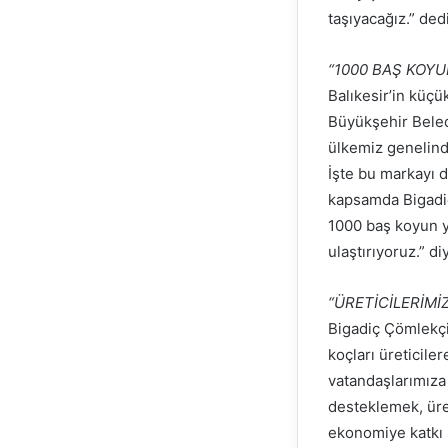
taşıyacağız.” dedi
“1000 BAŞ KOYU
Balıkesir’in küçü
Büyükşehir Beled
ülkemiz genelinde
İşte bu markayı 
kapsamda Bigadiç
1000 baş koyun ye
ulaştırıyoruz.” d
“ÜRETİCİLERİMİ
Bigadiç Çömlekçi
koçları üreticile
vatandaşlarımıza 
desteklemek, üret
ekonomiye katkı 