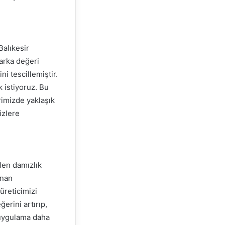
Balıkesir
arka değeri
ni tescillemiştir.
 istiyoruz. Bu
imizde yaklaşık
izlere
len damızlık
unan
üreticimizi
erini artırıp,
 uygulama daha