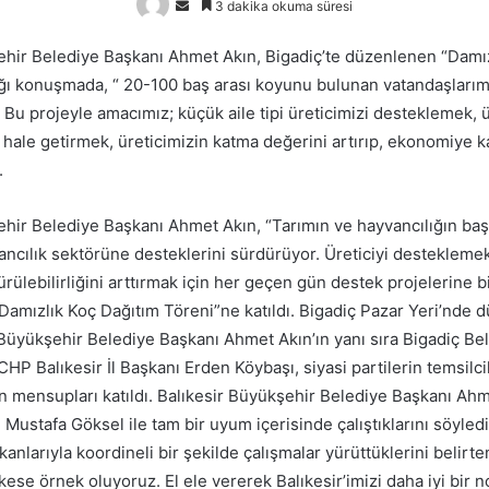
Bir
3 dakika okuma süresi
e-
ehir Belediye Başkanı Ahmet Akın, Bigadiç’te düzenlenen “Damı
posta
ğı konuşmada, “ 20-100 baş arası koyunu bulunan vatandaşlarım
göndermek
k. Bu projeyle amacımız; küçük aile tipi üreticimizi desteklemek, 
li hale getirmek, üreticimizin katma değerini artırıp, ekonomiye k
.
ehir Belediye Başkanı Ahmet Akın, “Tarımın ve hayvancılığın baş
ancılık sektörüne desteklerini sürdürüyor. Üreticiyi destekleme
ülebilirliğini arttırmak için her geçen gün destek projelerine b
“Damızlık Koç Dağıtım Töreni”ne katıldı. Bigadiç Pazar Yeri’nde
 Büyükşehir Belediye Başkanı Ahmet Akın’ın yanı sıra Bigadiç Be
HP Balıkesir İl Başkanı Erden Köybaşı, siyasi partilerin temsilcil
ın mensupları katıldı. Balıkesir Büyükşehir Belediye Başkanı Ahm
Mustafa Göksel ile tam bir uyum içerisinde çalıştıklarını söyledi
kanlarıyla koordineli bir şekilde çalışmalar yürüttüklerini belirt
kese örnek oluyoruz. El ele vererek Balıkesir’imizi daha iyi bir 