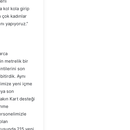
erli
 kol kola girip
n çok kadınlar
ını yapıyoruz.”
arca
in metrelik bir
ntilerini son
itirdik. Aynı
rimize yeni içme
kuya son
Yakın Kart desteği
lenme
ersonelimizle
olan
ultusunda 215 yeni