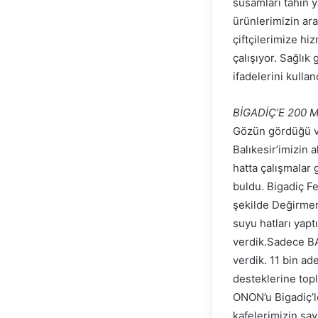
susamları tahin 
ürünlerimizin ara
çiftçilerimize hi
çalışıyor. Sağlık
ifadelerini kullan
BİGADİÇ’E 200 M
Gözün gördüğü ve 
Balıkesir’imizin 
hatta çalışmalar 
buldu. Bigadiç F
şekilde Değirmenl
suyu hatları yapt
verdik.Sadece BAS
verdik. 11 bin ad
desteklerine top
ONON’u Bigadiç’le
kafelerimizin say