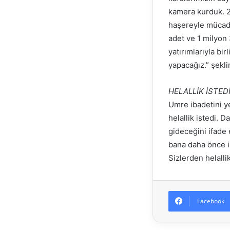
kamera kurduk. 2
haşereyle mücadel
adet ve 1 milyon 
yatırımlarıyla bi
yapacağız.” şekl
HELALLİK İSTED
Umre ibadetini y
helallik istedi. 
gideceğini ifade 
bana daha önce i
Sizlerden helalli
Facebook