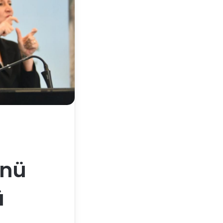
ünü
ü