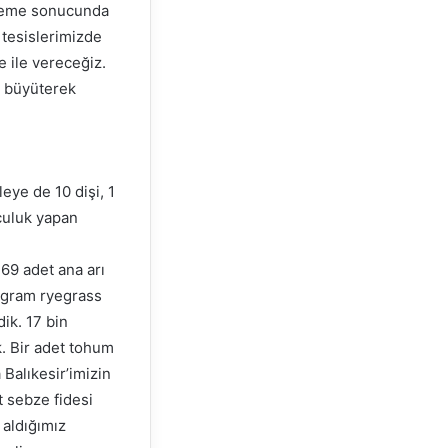
eleme sonucunda
 tesislerimizde
e ile vereceğiz.
ü büyüterek
leye de 10 dişi, 1
culuk yapan
169 adet ana arı
logram ryegrass
ik. 17 bin
k. Bir adet tohum
 Balıkesir’imizin
t sebze fidesi
 aldığımız