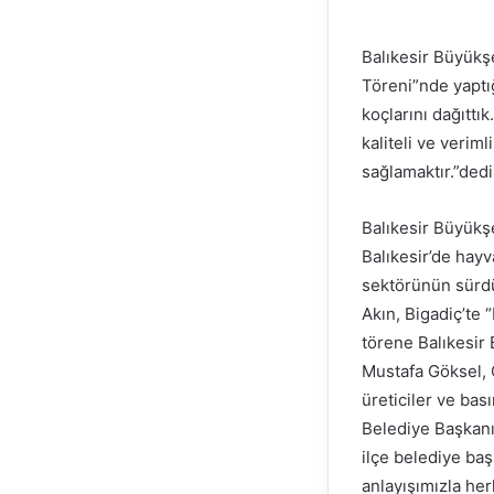
Balıkesir Büyükş
Töreni”nde yaptı
koçlarını dağıttı
kaliteli ve verim
sağlamaktır.”dedi
Balıkesir Büyükş
Balıkesir’de hayv
sektörünün sürdür
Akın, Bigadiç’te 
törene Balıkesir
Mustafa Göksel, C
üreticiler ve bas
Belediye Başkanı 
ilçe belediye baş
anlayışımızla her