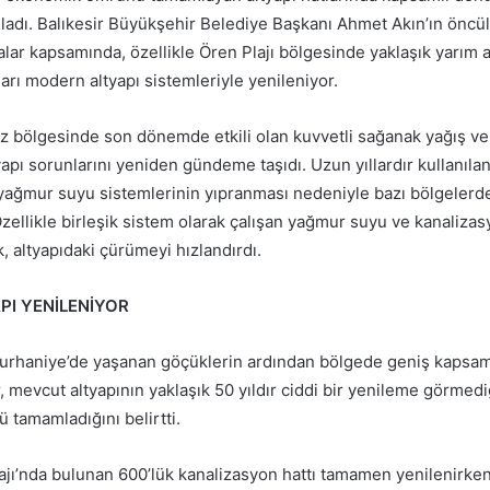
şladı. Balıkesir Büyükşehir Belediye Başkanı Ahmet Akın’ın önc
lar kapsamında, özellikle Ören Plajı bölgesinde yaklaşık yarım a
arı modern altyapı sistemleriyle yenileniyor.
ez bölgesinde son dönemde etkili olan kuvvetli sağanak yağış ve
apı sorunlarını yeniden gündeme taşıdı. Uzun yıllardır kullanıl
yağmur suyu sistemlerinin yıpranması nedeniyle bazı bölgelerde
zellikle birleşik sistem olarak çalışan yağmur suyu ve kanalizas
 altyapıdaki çürümeyi hızlandırdı.
API YENİLENİYOR
Burhaniye’de yaşanan göçüklerin ardından bölgede geniş kapsam
ler, mevcut altyapının yaklaşık 50 yıldır ciddi bir yenileme görmed
tamamladığını belirtti.
ajı’nda bulunan 600’lük kanalizasyon hattı tamamen yenilenirken