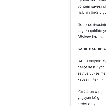
hattına doğrudan 
yöntem sayesinde
riskinin önüne ge
Deniz seviyesini
sağlıklı şekilde 
Böylece kazı ala
SAHİL BANDIND
BASKİ ekipleri ay
gerçekleştiriyor.
seviye yükselmel
kapsamlı teknik 
Yürütülen çalışma
yaşayan bölgeler
hedefleniyor.