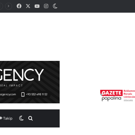
Facebook
X
YouTube
Instagram
Dış görünümü değiştir
Dış görünümü değiştir
Arama yap ...
Takip