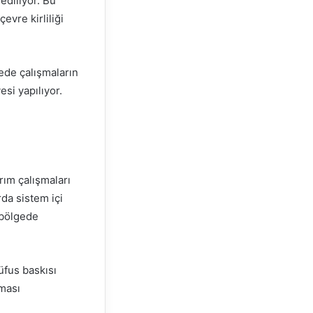
ediliyor. Bu
vre kirliliği
ede çalışmaların
esi yapılıyor.
rım çalışmaları
da sistem içi
 bölgede
üfus baskısı
lması