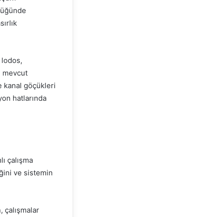
ülüğünde
sırlık
 lodos,
an mevcut
 kanal göçükleri
yon hatlarında
lı çalışma
iğini ve sistemin
, çalışmalar