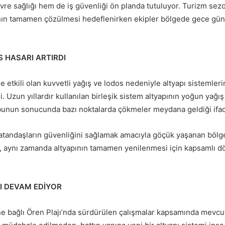
vre sağlığı hem de iş güvenliği ön planda tutuluyor. Turizm sez
ının tamamen çözülmesi hedeflenirken ekipler bölgede gece gün
S HASARI ARTIRDI
 etkili olan kuvvetli yağış ve lodos nedeniyle altyapı sistemleri
di. Uzun yıllardır kullanılan birleşik sistem altyapının yoğun yağı
bunun sonucunda bazı noktalarda çökmeler meydana geldiği ifad
vatandaşların güvenliğini sağlamak amacıyla göçük yaşanan bölg
n, aynı zamanda altyapının tamamen yenilenmesi için kapsamlı 
SI DEVAM EDİYOR
ne bağlı Ören Plajı’nda sürdürülen çalışmalar kapsamında mevcu