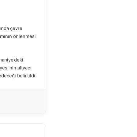
rında çevre
şımının önlenmesi
haniye’deki
esi’nin altyapı
eceği belirtildi.
Yazdır