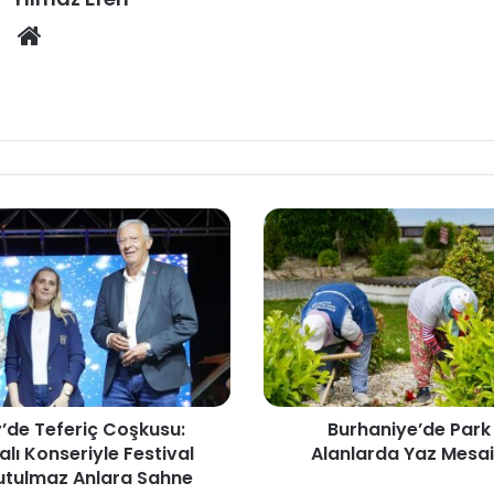
Web
sitesi
’de Teferiç Coşkusu:
Burhaniye’de Park 
lı Konseriyle Festival
Alanlarda Yaz Mesai
utulmaz Anlara Sahne