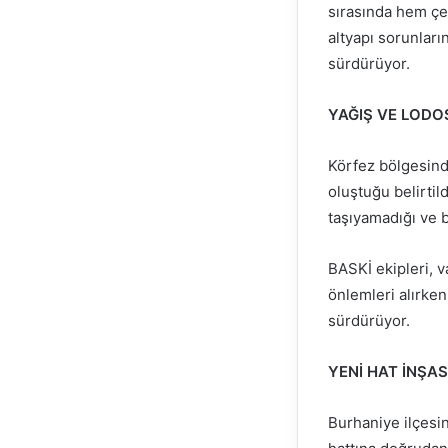
sırasında hem çe
altyapı sorunlar
sürdürüyor.
YAĞIŞ VE LODO
Körfez bölgesinde
oluştuğu belirtil
taşıyamadığı ve 
BASKİ ekipleri, 
önlemleri alırke
sürdürüyor.
YENİ HAT İNŞA
Burhaniye ilçesi