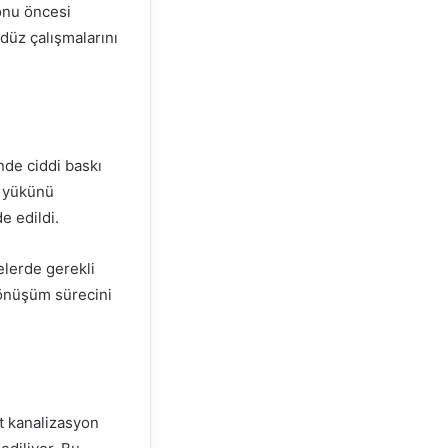
onu öncesi
düz çalışmalarını
nde ciddi baskı
ş yükünü
e edildi.
elerde gerekli
dönüşüm sürecini
t kanalizasyon