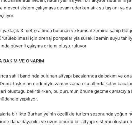
müdahale edilmeden, hattın yanına yeni bir altyapı sistemi inşa 
 mevcut sistem çalışmaya devam ederken atık su taşkını ya da çe
çiliyor.
n yaklaşık 3 metre altında bulunan ve kumsal zemine sahip bölg
yürütülebilmesi için drenaj pompalarıyla sürekli zemin suyu tahliy
nında güvenli çalışma ortamı oluşturuluyor.
A BAKIM VE ONARIM
rıca sahil bandında bulunan altyapı bacalarında da bakım ve ona
 Deniz taşkınları nedeniyle zaman zaman su altında kalan bacalar
eri oluştuğu belirtilirken, bu durumun önüne geçmek amacıyla
müdahale yapılıyor.
larla birlikte Burhaniye’nin özellikle turizm sezonunda yoğun n
inde daha dayanıklı ve uzun ömürlü bir altyapı sistemi oluşturu