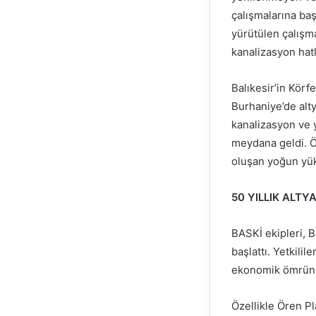
çalışmalarına ba
yürütülen çalışma
kanalizasyon hatl
Balıkesir’in Körf
Burhaniye’de alty
kanalizasyon ve 
meydana geldi. Ö
oluşan yoğun yük,
50 YILLIK ALTY
BASKİ ekipleri, 
başlattı. Yetkili
ekonomik ömrünü 
Özellikle Ören Pl