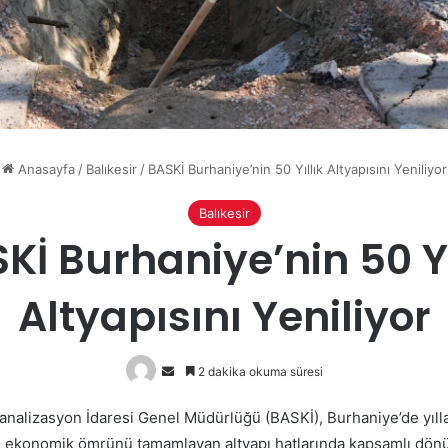
Anasayfa
/
Balıkesir
/
BASKİ Burhaniye’nin 50 Yıllık Altyapısını Yeniliyor
Balıkesir
Kİ Burhaniye’nin 50 Yı
Altyapısını Yeniliyor
Bir
2 dakika okuma süresi
e-
Kanalizasyon İdaresi Genel Müdürlüğü (BASKİ), Burhaniye’de yılla
posta
 ekonomik ömrünü tamamlayan altyapı hatlarında kapsamlı dö
göndermek