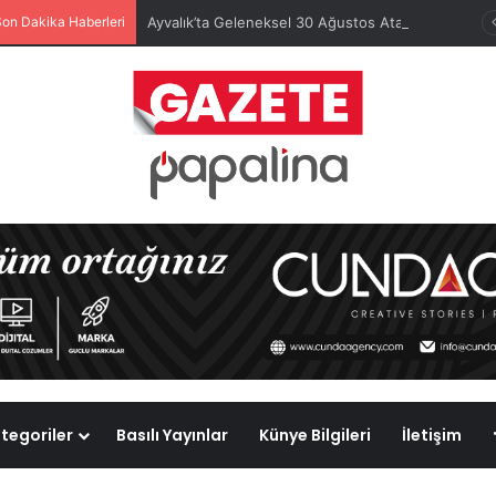
Son Dakika Haberleri
Ayvalık’ta Geleneksel 30 Ağustos Atatürk Kupası’nda Kura Heyecanı Yaşandı
tegoriler
Basılı Yayınlar
Künye Bilgileri
İletişim