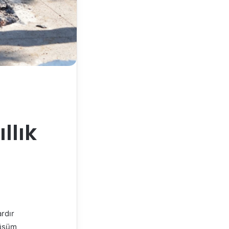
llık
rdır
nüşüm