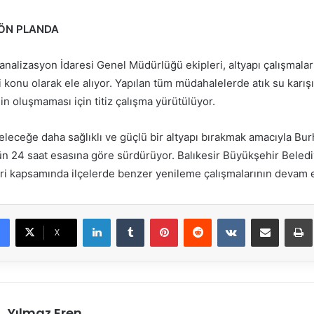
 ÖN PLANDA
analizasyon İdaresi Genel Müdürlüğü ekipleri, altyapı çalışmala
li konu olarak ele alıyor. Yapılan tüm müdahalelerde atık su karı
inin oluşmaması için titiz çalışma yürütülüyor.
eleceğe daha sağlıklı ve güçlü bir altyapı bırakmak amacıyla Bur
ün 24 saat esasına göre sürdürüyor. Balıkesir Büyükşehir Belediy
i kapsamında ilçelerde benzer yenileme çalışmalarının devam ed
LinkedIn
Tumblr
Pinterest
Reddit
VKontakte
E-Posta ile paylaş
X
Yılmaz Eren