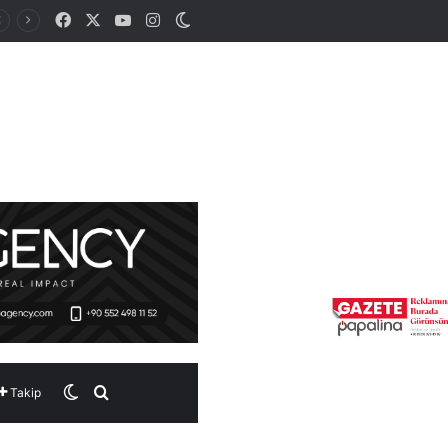
Facebook
X
YouTube
Instagram
Dış görünümü değiştir
Dış görünümü değiştir
Arama yap ...
Takip