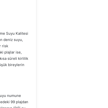
zme Suyu Kalitesi
an deniz suyu,
 risk
i plajlar ise,
a süreli kirlilik
üşük bireylerin
z suyu numune
gedeki 99 plajdan