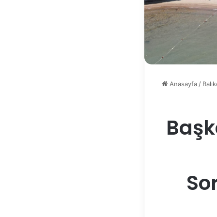
Anasayfa
/
Balık
Başk
So