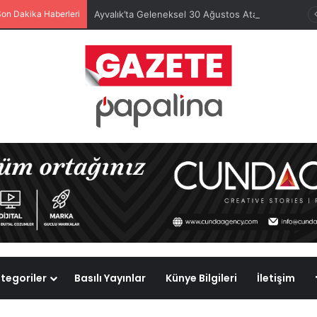
Son Dakika Haberleri
Ayvalık’ta Geleneksel 30 Ağustos Atatürk Kupası’nda Kura Heyecanı Yaşandı
tegoriler
Basılı Yayınlar
Künye Bilgileri
İletişim