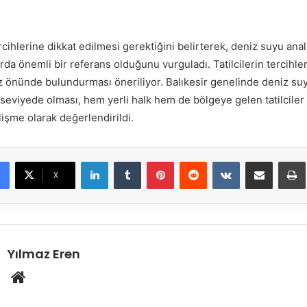
rcihlerine dikkat edilmesi gerektiğini belirterek, deniz suyu anali
rda önemli bir referans olduğunu vurguladı. Tatilcilerin tercihle
z önünde bulundurması öneriliyor. Balıkesir genelinde deniz suy
seviyede olması, hem yerli halk hem de bölgeye gelen tatilciler
elişme olarak değerlendirildi.
LinkedIn
Tumblr
Pinterest
Reddit
VKontakte
E-Posta ile paylaş
X
Yılmaz Eren
Web
sitesi