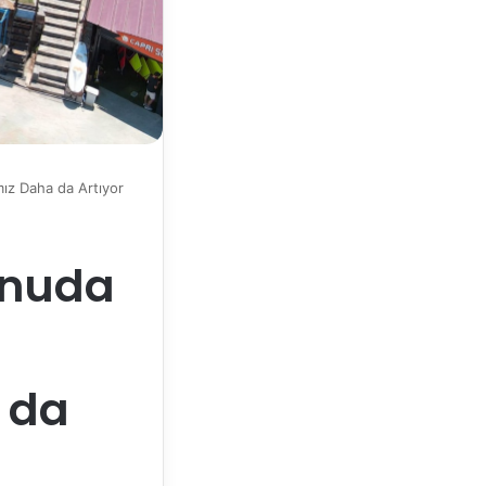
ız Daha da Artıyor
onuda
 da