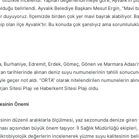
titizlikle incelendi. Yapılan değerlendirmeye göre, Ayvalık’ın plaj
olduğu belirlendi. Ayvalık Belediye Başkanı Mesut Ergin, “Mavi b
ur duyuyoruz. İlçemizde birden çok yer mavi bayrak alabiliyor. Ba
p olan ilçe Ayvalık’tır. Bu konuda çok şanslıyız ama sorumluluk
a, Burhaniye, Edremit, Erdek, Gömeç, Gönen ve Marmara Adası’
an tarihlerinde alınan deniz suyu numunelerinin tahlili sonucund
e geçer not aldı. “ORTA” olarak nitelendirilen numunelerin alındı
jan Sitesi Plajı ve Haberkent Sitesi Plajı oldu.
tesinin Önemi
sinin düzenli aralıklarla ölçülmesi, yaz sezonunda denize giren
ması açısından büyük önem taşıyor. İl Sağlık Müdürlüğü ekipleri
krobiyolojik değerlerin incelenerek yüzme suyu kalitesinin belir