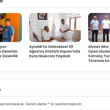
er
Spor
Ayvalık’ta Geleneksel 30
Ahmet Akın,
ak Denetim
Ağustos Atatürk Kupası’nda
Open Ulusla
ve Güvenlik
Kura Heyecanı Yaşandı
Satranç Tur
Törenine Kat
n
yayınlanmayacak.
Gerekli alanlar
*
ile işaretlenmişlerdir