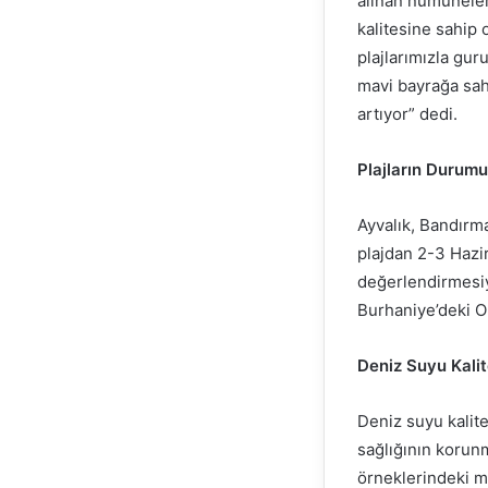
alınan numuneler 
kalitesine sahip 
plajlarımızla gur
mavi bayrağa sahi
artıyor” dedi.
Plajların Durumu
Ayvalık, Bandırm
plajdan 2-3 Hazir
değerlendirmesiyl
Burhaniye’deki Or
Deniz Suyu Kali
Deniz suyu kalite
sağlığının korun
örneklerindeki mi