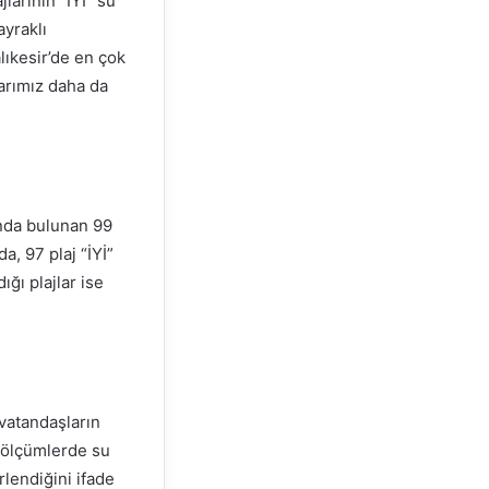
larının “İYİ” su
ayraklı
lıkesir’de en çok
larımız daha da
nda bulunan 99
a, 97 plaj “İYİ”
ğı plajlar ise
 vatandaşların
, ölçümlerde su
lendiğini ifade