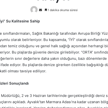
Bir
1 dakika okuma süresi
e-
“İyi” Su Kalitesine Sahip
posta
göndermek
 sınıflandırmaları, Sağlık Bakanlığı tarafından Avrupa Birliği Yü
umlu olarak belirleniyor. Bu kapsamda, “İYİ” olarak sınıflandırıl
ıdan temiz olduğunu ve genel halk sağlığı açısından herhangi bir
riyor. Bu plajlarda güvenle denize girilebiliyor. “ORTA” sınıfındak
ğerlerin sınır değerlere daha yakın olduğunu, bazı dönemlerde kıs
ifade ediyor. Bu plajlarda denize girerken özellikle bağışıklığı d
atli olması tavsiye ediliyor.
zleri Sonuçlandı
ık Müdürlüğü, 2 ve 3 Haziran tarihlerinde gerçekleştirdiği deni
uçlarını açıkladı. Ayvalık’tan Marmara Adası’na kadar uzanan böl