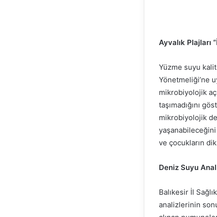
Ayvalık Plajları 
Yüzme suyu kalite
Yönetmeliği’ne uy
mikrobiyolojik aç
taşımadığını göste
mikrobiyolojik de
yaşanabileceğini 
ve çocukların dikk
Deniz Suyu Anali
Balıkesir İl Sağl
analizlerinin son