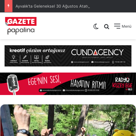
Ayvalık’ta Geleneksel 30 Ağustos Atatürk Kupası’nda Kura Heyecanı Yaşandı
Dış görünümü de
Arama yap .
Menü