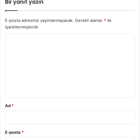
Bir yanıt yazın
E-posta adresiniz yayınlanmayacak.
Gerekli alanlar
*
ile
işaretlenmişlerdir
Y
o
r
u
m
*
Ad
*
E-posta
*