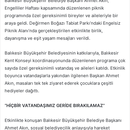
Balıkesir Büyükşehir Belediye Başkanı Ahmet Akın,
göndermek
Engelliler Haftası kapsamında düzenlenen piknik
programında özel gereksinimli bireyler ve aileleriyle bir
araya geldi. Değirmen Boğazı Tabiat Parkı’ndaki Engelsiz
Piknik Alanı’nda gerçekleştirilen etkinlikte birlik,
dayanışma ve eşit yaşam mesajları verildi.
Balıkesir Büyükşehir Belediyesinin katkılarıyla, Balıkesir
Kent Konseyi koordinasyonunda düzenlenen programa çok
sayıda özel gereksinimli vatandaş ve aileleri katıldı. Etkinlik
boyunca vatandaşlarla yakından ilgilenen Başkan Ahmet
Akın, masaları tek tek ziyaret ederek çocuklara çeşitli
hediyeler dağıttı.
“HİÇBİR VATANDAŞIMIZ GERİDE BIRAKILAMAZ”
Etkinlikte konuşan Balıkesir Büyükşehir Belediye Başkanı
Ahmet Akın, sosyal belediyecilik anlayışıyla hareket