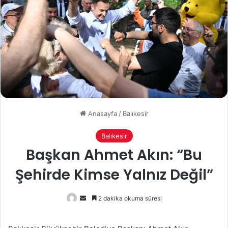
Anasayfa
/
Balıkesir
Balıkesir
Başkan Ahmet Akın: “Bu
Şehirde Kimse Yalnız Değil”
Bir
2 dakika okuma süresi
e-
posta