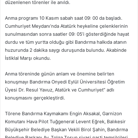
düzenlenen törenler ile anıldı.
Anma programı 10 Kasım sabah saat 09: 00 da başladı.
Cumhuriyet Meydanı’nda Atatürk heykeline çelenklerinin
sunulmasından sonra saatler 09: 05’i gösterdiğinde hayat
durdu ve tüm yurtta olduğu gibi Bandırma halkıda atanın
huzurunda 2 dakika saygı duruşunda bulundu. Akabinde
İstiklal Marşı okundu.
Anma töreninde günün anlam ve önemine belirten
konuşmayı Bandırma Onyedi Eylül Üniversitesi Öğretim
Üyesi Dr. Resul Yavuz, Atatürk ve Cumhuriyet” adlı
konuşmasını gerçekleştirdi.
Törene Bandırma Kaymakamı Engin Aksakal, Garnizon
Komutanı Hava Pilot Tuğgeneral Levent Eğrek, Balıkesir
Büyükşehir Belediye Başkan Vekili Birol Şahin, Bandırma
Belediye Başkanı Av. Tolga Tosun siyasi parti temsilcileri