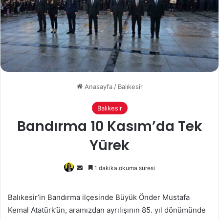
Anasayfa
/
Balıkesir
Balıkesir
Bandırma 10 Kasım’da Tek
Yürek
Bir
1 dakika okuma süresi
e-
posta
Balıkesir’in Bandırma ilçesinde Büyük Önder Mustafa
göndermek
Kemal Atatürk’ün, aramızdan ayrılışının 85. yıl dönümünde