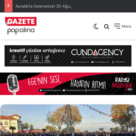
Ayvalık’ta Geleneksel 30 Ağustos Atatürk Kupası’nda Kura Heyecanı Yaşandı
Dış görünümü de
Arama yap .
Menü