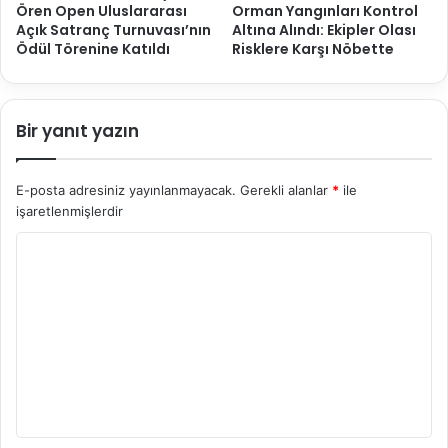
Ören Open Uluslararası
Orman Yangınları Kontrol
Açık Satranç Turnuvası’nın
Altına Alındı: Ekipler Olası
Ödül Törenine Katıldı
Risklere Karşı Nöbette
Bir yanıt yazın
E-posta adresiniz yayınlanmayacak.
Gerekli alanlar
*
ile
işaretlenmişlerdir
Y
o
r
u
m
*