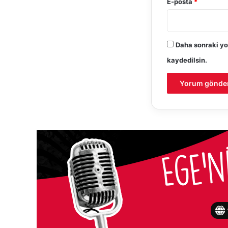
E-posta
*
Daha sonraki yo
kaydedilsin.