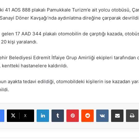
e-
ki 41 AOS 888 plakalı Pamukkale Turizm’e ait yolcu otobüsü, Ça
posta
 Sanayi Döner Kavşağı’nda aydınlatma direğine çarparak devrildi
göndermek
 gelen 17 AAD 344 plakalı otomobilin de çarptığı kazada, otobüs
 20 kişi yaralandı.
hir Belediyesi Edremit İtfaiye Grup Amirliği ekipleri tarafından
r, kentteki hastanelere kaldırıldı.
nun ayakta tedavi edildiği, otomobildeki kişilerin ise kazadan ya
ildi.
LinkedIn
Tumblr
Pinterest
Reddit
VKontakte
E-Posta ile paylaş
X