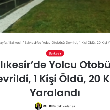
ayfa
/
Balıkesir
/
Balıkesir’de Yolcu Otobüsü Devrildi, 1 Kişi Öldü, 20 Kişi Y
Balıkesir
lıkesir’de Yolcu Otob
vrildi, 1 Kişi Öldü, 20 K
Yaralandı
Bir
Bir dakikadan az