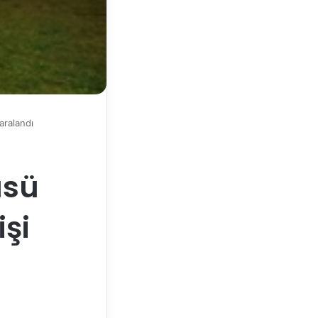
aralandı
üsü
işi