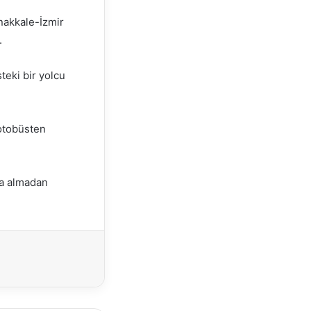
nakkale-İzmir
.
teki bir yolcu
 otobüsten
ra almadan
Yazdır