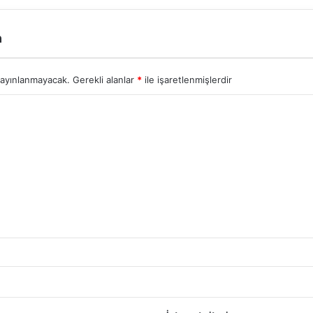
n
yayınlanmayacak.
Gerekli alanlar
*
ile işaretlenmişlerdir