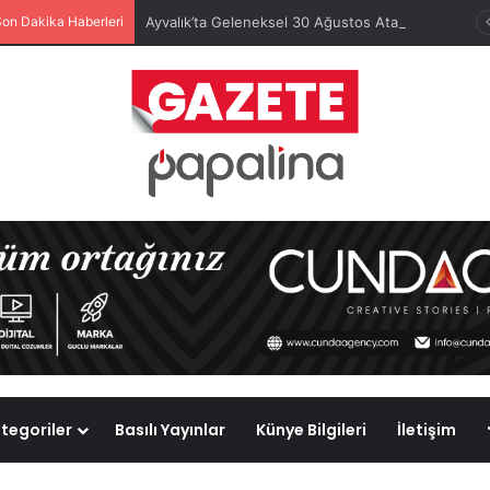
Son Dakika Haberleri
Ayvalık’ta Geleneksel 30 Ağustos Atatürk Kupası’nda Kura Heyecanı Yaşandı
tegoriler
Basılı Yayınlar
Künye Bilgileri
İletişim