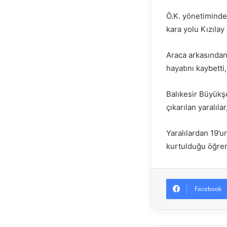
Ö.K. yönetiminde
kara yolu Kızılay
Araca arkasından
hayatını kaybetti,
Balıkesir Büyükşe
çıkarılan yaralıla
Yaralılardan 19’u
kurtulduğu öğren
Facebook