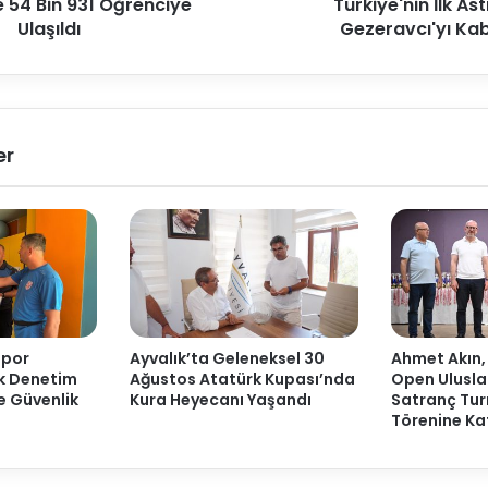
e 54 Bin 931 Öğrenciye
Türkiye'nin İlk As
Ulaşıldı
Gezeravcı'yı Kabu
er
Spor
Ayvalık’ta Geleneksel 30
Ahmet Akın,
ak Denetim
Ağustos Atatürk Kupası’nda
Open Ulusla
ve Güvenlik
Kura Heyecanı Yaşandı
Satranç Tur
Törenine Kat