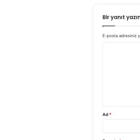
Bir yanıt yazı
E-posta adresiniz 
Y
o
r
u
m
*
Ad
*