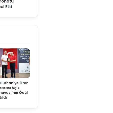
tronotu
l Etti
 Burhaniye Ören
rarası Açık
nuvası’nın Ödül
ıldı