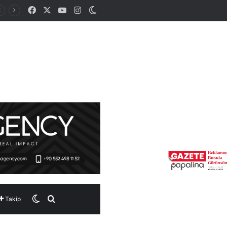
Facebook
X
YouTube
Instagram
Dış görünümü değiştir
Dış görünümü değiştir
Arama yap ...
Takip