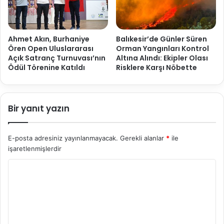
Ahmet Akın, Burhaniye
Balıkesir’de Günler Süren
Ören Open Uluslararası
Orman Yangınları Kontrol
Açık Satranç Turnuvası’nın
Altına Alındı: Ekipler Olası
Ödül Törenine Katıldı
Risklere Karşı Nöbette
Bir yanıt yazın
E-posta adresiniz yayınlanmayacak.
Gerekli alanlar
*
ile
işaretlenmişlerdir
Y
o
r
u