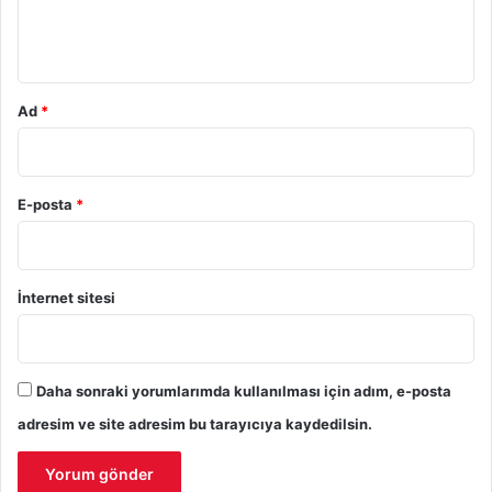
m
*
Ad
*
E-posta
*
İnternet sitesi
Daha sonraki yorumlarımda kullanılması için adım, e-posta
adresim ve site adresim bu tarayıcıya kaydedilsin.