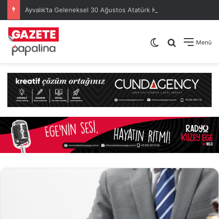
Ayvalık’ta Geleneksel 30 Ağustos Atatürk Kupası’nda Kura Heyecanı Yaşandı
Dış görünümü de
Arama yap .
Menü