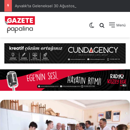
Ayvalık’ta Geleneksel 30 Ağustos Atatürk Kupası’nda Kura Heyecanı Yaşandı
Dış görünümü de
Arama yap .
Menü