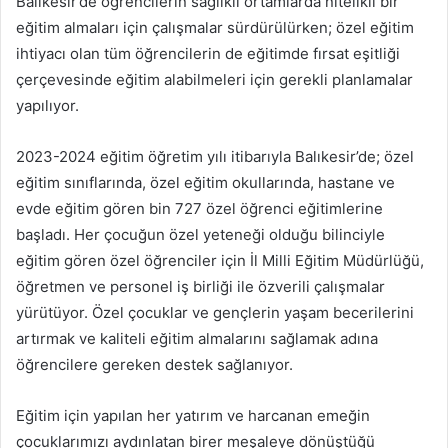
Balıkesir’de öğrencilerin sağlıklı ortamlarda nitelikli bir
göndermek
eğitim almaları için çalışmalar sürdürülürken; özel eğitim
ihtiyacı olan tüm öğrencilerin de eğitimde fırsat eşitliği
çerçevesinde eğitim alabilmeleri için gerekli planlamalar
yapılıyor.
2023-2024 eğitim öğretim yılı itibarıyla Balıkesir’de; özel
eğitim sınıflarında, özel eğitim okullarında, hastane ve
evde eğitim gören bin 727 özel öğrenci eğitimlerine
başladı. Her çocuğun özel yeteneği olduğu bilinciyle
eğitim gören özel öğrenciler için İl Milli Eğitim Müdürlüğü,
öğretmen ve personel iş birliği ile özverili çalışmalar
yürütüyor. Özel çocuklar ve gençlerin yaşam becerilerini
artırmak ve kaliteli eğitim almalarını sağlamak adına
öğrencilere gereken destek sağlanıyor.
Eğitim için yapılan her yatırım ve harcanan emeğin
çocuklarımızı aydınlatan birer meşaleye dönüştüğü