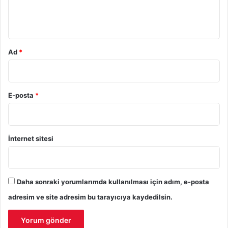
m
*
Ad
*
E-posta
*
İnternet sitesi
Daha sonraki yorumlarımda kullanılması için adım, e-posta
adresim ve site adresim bu tarayıcıya kaydedilsin.