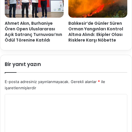
Ahmet Akın, Burhaniye
Balıkesir’de Günler Süren
Ören Open Uluslararası
Orman Yangınları Kontrol
Açık Satranç Turnuvası’nın
Altına Alındı: Ekipler Olası
Ödül Törenine Katıldı
Risklere Karşı Nöbette
Bir yanıt yazın
E-posta adresiniz yayınlanmayacak.
Gerekli alanlar
*
ile
işaretlenmişlerdir
Y
o
r
u