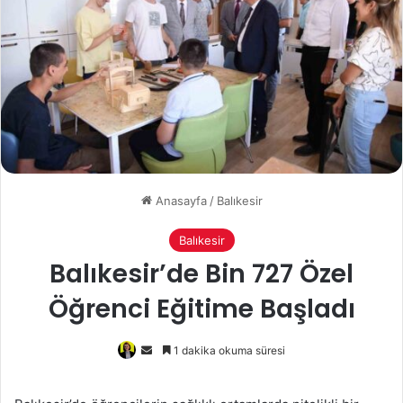
Anasayfa
/
Balıkesir
Balıkesir
Balıkesir’de Bin 727 Özel
Öğrenci Eğitime Başladı
Bir
1 dakika okuma süresi
e-
posta