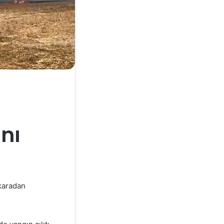
nı
 karadan