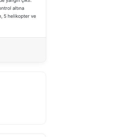
de yangın çıktı.
ntrol altına
n, 5 helikopter ve
Yazdır