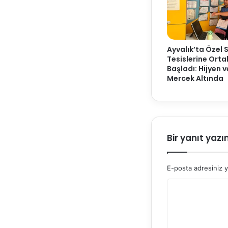
Ayvalık’ta Özel 
Tesislerine Ort
Başladı: Hijyen 
Mercek Altında
Bir yanıt yazı
E-posta adresiniz 
Y
o
r