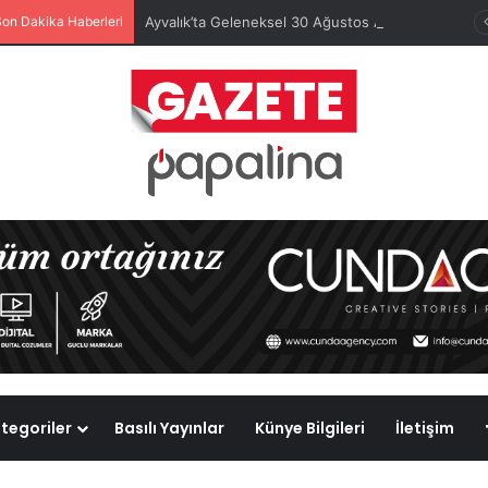
Son Dakika Haberleri
Ayvalık’ta Geleneksel 30 Ağustos Atatürk Kupası’nda Kura Heyecanı Yaşandı
tegoriler
Basılı Yayınlar
Künye Bilgileri
İletişim