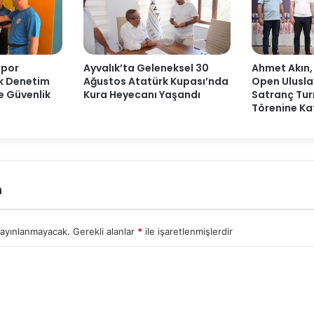
Spor
Ayvalık’ta Geleneksel 30
Ahmet Akın,
ak Denetim
Ağustos Atatürk Kupası’nda
Open Ulusla
ve Güvenlik
Kura Heyecanı Yaşandı
Satranç Tur
Törenine Kat
n
yayınlanmayacak.
Gerekli alanlar
*
ile işaretlenmişlerdir