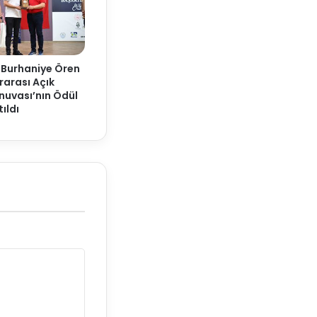
 Burhaniye Ören
rarası Açık
nuvası’nın Ödül
ıldı