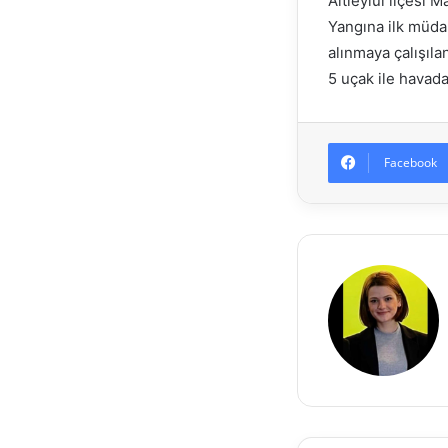
Altıeylül ilçesi 
Yangına ilk müda
alınmaya çalışıla
5 uçak ile havad
Facebook