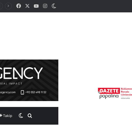
Facebook
X
YouTube
Instagram
Dış görünümü değiştir
Dış görünümü değiştir
Arama yap ...
Takip