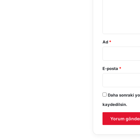
u
m
*
Ad
*
E-posta
*
Daha sonraki yo
kaydedilsin.