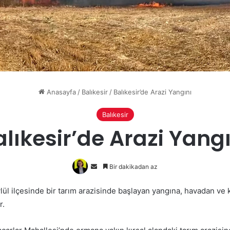
Anasayfa
/
Balıkesir
/
Balıkesir’de Arazi Yangını
Balıkesir
alıkesir’de Arazi Yangı
Bir
Bir dakikadan az
e-
eylül ilçesinde bir tarım arazisinde başlayan yangına, havadan ve
posta
r.
göndermek