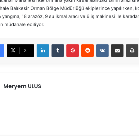
Macarlar Mahallesi’nde ormana yakın kırsal alandaki tarım arazisin
hale Balıkesir Orman Bölge Müdürlüğü ekiplerince yapılırken, ko
n yangına, 18 arazöz, 9 su ikmal aracı ve 6 iş makinesi ile karada
an müdahale ediliyor.
LinkedIn
Tumblr
Pinterest
Reddit
VKontakte
E-Posta ile paylaş
X
Meryem ULUS