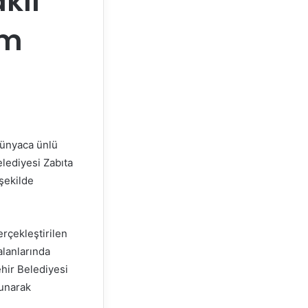
klı
im
dünyaca ünlü
elediyesi Zabıta
 şekilde
rçekleştirilen
alanlarında
hir Belediyesi
lunarak