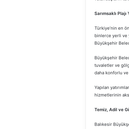
Sarımsaklı Plajı
Türkiye’nin en ön
binlerce yerli ve
Büyükşehir Beledi
Büyükşehir Beledi
tuvaletler ve göl
daha konforlu ve 
Yapılan yatırımla
hizmetlerinin ak
Temiz, Adil ve G
Balıkesir Büyükş