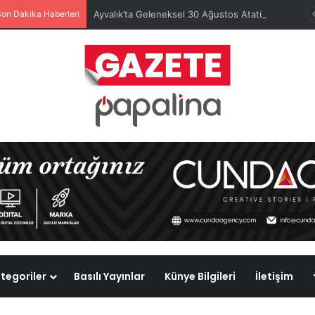
Son Dakika Haberleri
Ayvalık’ta Geleneksel 30 Ağustos Atatürk Kupası’nda Kura Heyecanı Yaşandı
tegoriler
Basılı Yayınlar
Künye Bilgileri
İletişim