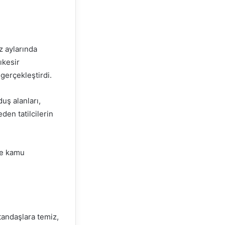
z aylarında
ıkesir
gerçekleştirdi.
uş alanları,
den tatilcilerin
 ve kamu
tandaşlara temiz,