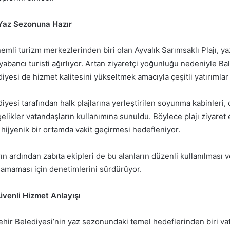
 Yaz Sezonuna Hazır
emli turizm merkezlerinden biri olan Ayvalık Sarımsaklı Plajı, ya
 yabancı turisti ağırlıyor. Artan ziyaretçi yoğunluğu nedeniyle Bal
yesi de hizmet kalitesini yükseltmek amacıyla çeşitli yatırımlar 
yesi tarafından halk plajlarına yerleştirilen soyunma kabinleri, d
gelikler vatandaşların kullanımına sunuldu. Böylece plajı ziyaret e
hijyenik bir ortamda vakit geçirmesi hedefleniyor.
rın ardından zabıta ekipleri de bu alanların düzenli kullanılması
samaması için denetimlerini sürdürüyor.
üvenli Hizmet Anlayışı
ehir Belediyesi’nin yaz sezonundaki temel hedeflerinden biri va