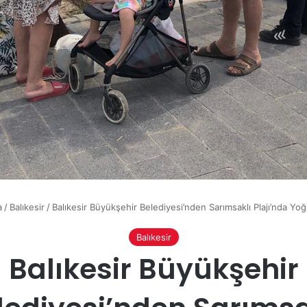
a
/
Balıkesir
/
Balıkesir Büyükşehir Belediyesi’nden Sarımsaklı Plajı’nda Y
Balıkesir
Balıkesir Büyükşehir