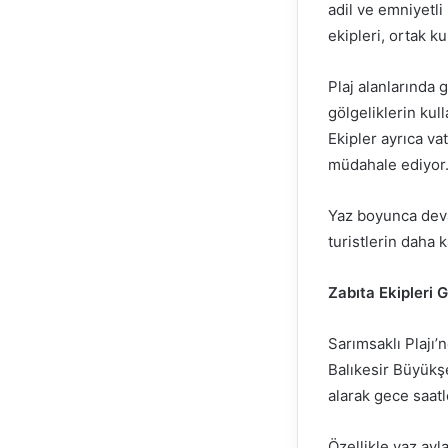
adil ve emniyetli
ekipleri, ortak ku
Plaj alanlarında 
gölgeliklerin kul
Ekipler ayrıca va
müdahale ediyor
Yaz boyunca deva
turistlerin daha 
Zabıta Ekipleri
Sarımsaklı Plajı’
Balıkesir Büyükş
alarak gece saatl
Özellikle yaz ayl