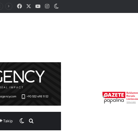
Facebook
X
YouTube
Instagram
Dış görünümü değiştir
Dış görünümü değiştir
Arama yap ...
Takip