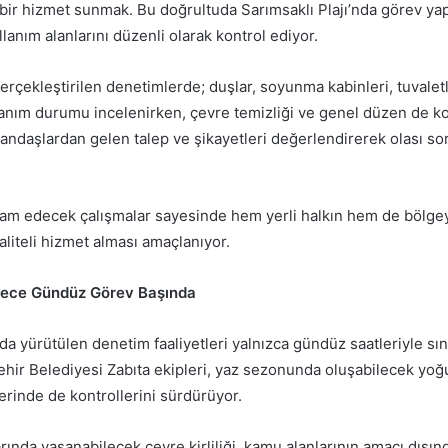
 bir hizmet sunmak. Bu doğrultuda Sarımsaklı Plajı’nda görev ya
llanım alanlarını düzenli olarak kontrol ediyor.
gerçekleştirilen denetimlerde; duşlar, soyunma kabinleri, tuvalet
lanım durumu incelenirken, çevre temizliği ve genel düzen de kon
tandaşlardan gelen talep ve şikayetleri değerlendirerek olası so
.
m edecek çalışmalar sayesinde hem yerli halkın hem de bölgey
kaliteli hizmet alması amaçlanıyor.
 Gece Gündüz Görev Başında
nda yürütülen denetim faaliyetleri yalnızca gündüz saatleriyle sını
ehir Belediyesi Zabıta ekipleri, yaz sezonunda oluşabilecek yoğ
erinde de kontrollerini sürdürüyor.
arında yaşanabilecek çevre kirliliği, kamu alanlarının amacı dışın