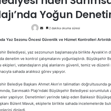
lediyesi’nden Sarımsa
lajı’nda Yoğun Denet
Bir
2 dakika okuma süresi
e-
’nda Yaz Sezonu Öncesi Güvenlik ve Hizmet Kontrolleri Artırıldı
posta
göndermek
ehir Belediyesi, yaz sezonunun başlamasıyla birlikte Ayvalık’ın 
nda denetim ve kontrol çalışmalarını yoğunlaştırdı. Büyükşehir B
ı ekipleri, vatandaşların plaj alanlarını güvenli, temiz ve düzenli
acıyla sahada aralıksız görev yapıyor.
ehir Belediye Başkanı Ahmet Akın’ın talimatları doğrultusunda ge
mında, Sarımsaklı Plajı’ndaki Büyükşehir Belediyesi sorumluluk 
eler yapılıyor. Denetimleri yerinde takip eden Balıkesir Büyükşe
aşkanı Bülent Mavuk, ekiplerle birlikte sahada incelemelerde bu
plerini dinledi.