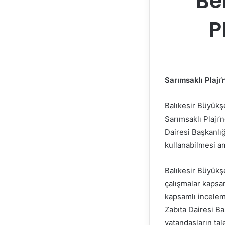
Be
P
Sarımsaklı Plajı
Balıkesir Büyükş
Sarımsaklı Plajı’
Dairesi Başkanlığ
kullanabilmesi am
Balıkesir Büyükş
çalışmalar kapsa
kapsamlı incelem
Zabıta Dairesi B
vatandaşların tale