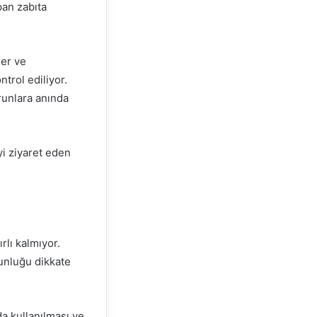
pan zabıta
ler ve
trol ediliyor.
runlara anında
i ziyaret eden
rlı kalmıyor.
unluğu dikkate
da kullanılması ve