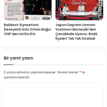
Balıkesir Siyasetinin
Japon Deprem Uzmanı
Deneyimli İsmi Orhan Bağcı
Yoshinori Moriwaki’den
CHP’den İstifa Etti
Çanakkale Uyarısı: Riskli
İlçeleri Tek Tek Sıraladı
Bir yanıt yazın
E-posta adresiniz yayınlanmayacak.
Gerekli alanlar
*
ile
işaretlenmişlerdir
Y
o
r