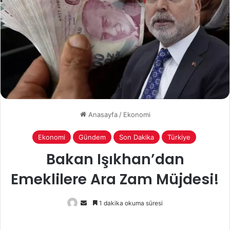
Anasayfa
/
Ekonomi
Ekonomi
Gündem
Son Dakika
Türkiye
Bakan Işıkhan’dan
Emeklilere Ara Zam Müjdesi!
Bir
1 dakika okuma süresi
e-
posta