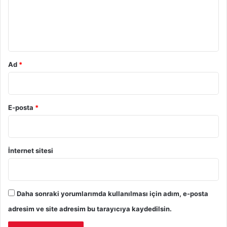
u
m
*
Ad
*
E-posta
*
İnternet sitesi
Daha sonraki yorumlarımda kullanılması için adım, e-posta
adresim ve site adresim bu tarayıcıya kaydedilsin.