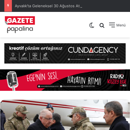
Ayvalık’ta Geleneksel 30 Ağustos Atatürk Kupası’nda Kura Heyecanı Yaşandı
Dış görünümü de
Arama yap .
Menü