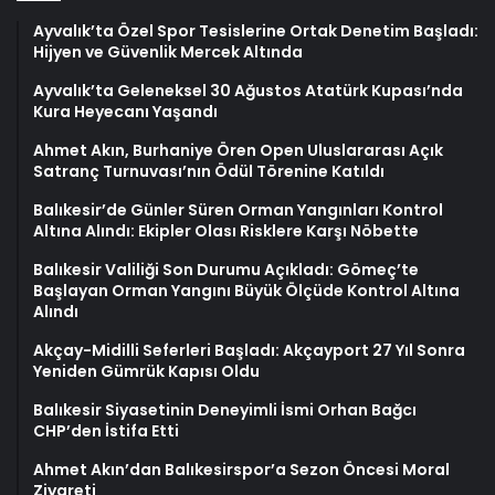
Ayvalık’ta Özel Spor Tesislerine Ortak Denetim Başladı:
Hijyen ve Güvenlik Mercek Altında
Ayvalık’ta Geleneksel 30 Ağustos Atatürk Kupası’nda
Kura Heyecanı Yaşandı
Ahmet Akın, Burhaniye Ören Open Uluslararası Açık
Satranç Turnuvası’nın Ödül Törenine Katıldı
Balıkesir’de Günler Süren Orman Yangınları Kontrol
Altına Alındı: Ekipler Olası Risklere Karşı Nöbette
Balıkesir Valiliği Son Durumu Açıkladı: Gömeç’te
Başlayan Orman Yangını Büyük Ölçüde Kontrol Altına
Alındı
Akçay-Midilli Seferleri Başladı: Akçayport 27 Yıl Sonra
Yeniden Gümrük Kapısı Oldu
Balıkesir Siyasetinin Deneyimli İsmi Orhan Bağcı
CHP’den İstifa Etti
Ahmet Akın’dan Balıkesirspor’a Sezon Öncesi Moral
Ziyareti