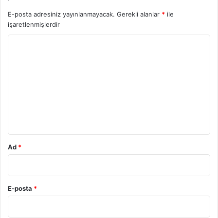
E-posta adresiniz yayınlanmayacak.
Gerekli alanlar
*
ile
işaretlenmişlerdir
Y
o
r
u
m
*
Ad
*
E-posta
*