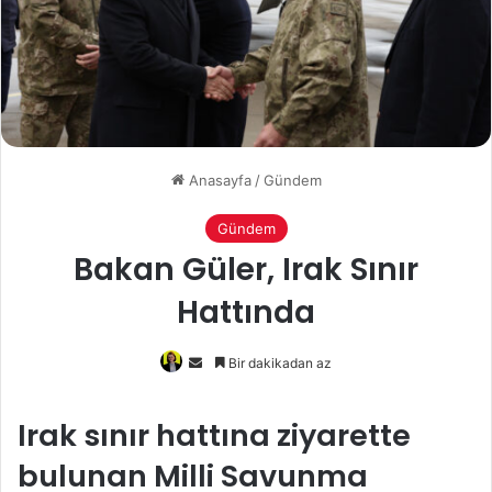
Anasayfa
/
Gündem
Gündem
Bakan Güler, Irak Sınır
Hattında
Bir
Bir dakikadan az
e-
posta
Irak sınır hattına ziyarette
göndermek
bulunan Milli Savunma