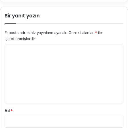
Bir yanıt yazın
E-posta adresiniz yayınlanmayacak.
Gerekli alanlar
*
ile
işaretlenmişlerdir
Y
o
r
u
m
*
Ad
*