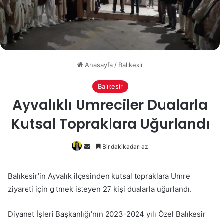
Anasayfa
/
Balıkesir
Balıkesir
Ayvalıklı Umreciler Dualarla
Kutsal Topraklara Uğurlandı
Bir
Bir dakikadan az
e-
posta
Balıkesir’in Ayvalık ilçesinden kutsal topraklara Umre
göndermek
ziyareti için gitmek isteyen 27 kişi dualarla uğurlandı.
Diyanet İşleri Başkanlığı’nın 2023-2024 yılı Özel Balıkesir