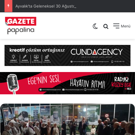
Ayvalık’ta Geleneksel 30 Ağustos Atatürk Kupası’nda Kura Heyecanı Yaşandı
Dış görünümü de
Arama yap .
Menü