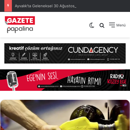
Ayvalık’ta Geleneksel 30 Ağustos Atatürk Kupası’nda Kura Heyecanı Yaşandı
Dış görünümü de
Arama yap .
Menü