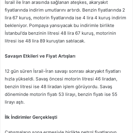
İsrail ile İran arasında sağlanan ateşkes, akaryakıt
göndermek
fiyatlarında indirim umutlarını artırdı. Benzin fiyatlarında 2
lira 67 kuruş, motorin fiyatlarında ise 4 lira 4 kuruş indirim
bekleniyor. Pompaya yansıyacak bu indirimle birlikte
İstanbul’da benzinin litresi 48 lira 67 kuruş, motorinin
litresi ise 48 lira 89 kuruştan satılacak.
Savaşın Etkileri ve Fiyat Artışları
12 gün süren İsrail-İran savaşı sonrası akaryakıt fiyatları
hızla yükseldi. Savaş öncesi motorin litresi 46 liradan,
benzin litresi ise 48 liradan işlem görüyordu. Savaş
döneminde motorin fiyatı 53 lirayı, benzin fiyatı ise 55
lirayı aştı.
İlk İndirimler Gerçekleşti
Çatışmaların sona ermesiyle birlikte petrol fiyatlarının