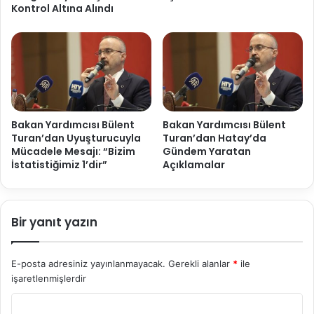
Kontrol Altına Alındı
Bakan Yardımcısı Bülent
Bakan Yardımcısı Bülent
Turan’dan Uyuşturucuyla
Turan’dan Hatay’da
Mücadele Mesajı: “Bizim
Gündem Yaratan
İstatistiğimiz 1’dir”
Açıklamalar
Bir yanıt yazın
E-posta adresiniz yayınlanmayacak.
Gerekli alanlar
*
ile
işaretlenmişlerdir
Y