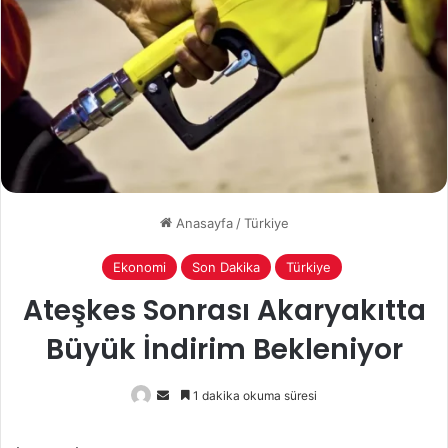
Anasayfa
/
Türkiye
Ekonomi
Son Dakika
Türkiye
Ateşkes Sonrası Akaryakıtta
Büyük İndirim Bekleniyor
Bir
1 dakika okuma süresi
e-
posta