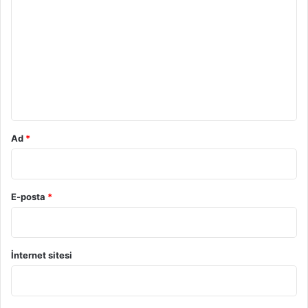
o
r
u
m
*
Ad
*
E-posta
*
İnternet sitesi