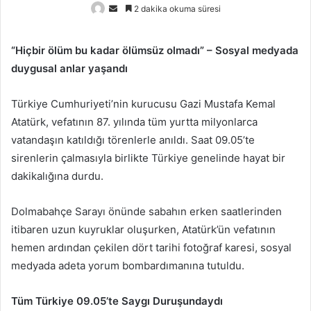
Bir
2 dakika okuma süresi
e-
posta
“Hiçbir ölüm bu kadar ölümsüz olmadı” – Sosyal medyada
göndermek
duygusal anlar yaşandı
Türkiye Cumhuriyeti’nin kurucusu Gazi Mustafa Kemal
Atatürk, vefatının 87. yılında tüm yurtta milyonlarca
vatandaşın katıldığı törenlerle anıldı. Saat 09.05’te
sirenlerin çalmasıyla birlikte Türkiye genelinde hayat bir
dakikalığına durdu.
Dolmabahçe Sarayı önünde sabahın erken saatlerinden
itibaren uzun kuyruklar oluşurken, Atatürk’ün vefatının
hemen ardından çekilen dört tarihi fotoğraf karesi, sosyal
medyada adeta yorum bombardımanına tutuldu.
Tüm Türkiye 09.05’te Saygı Duruşundaydı