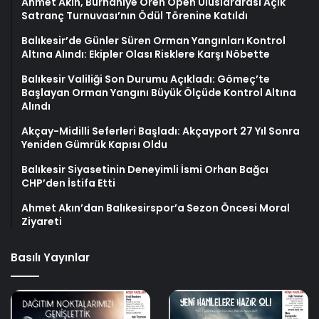
Ahmet Akın, Burhaniye Ören Open Uluslararası Açık
Satranç Turnuvası’nın Ödül Törenine Katıldı
Balıkesir’de Günler Süren Orman Yangınları Kontrol
Altına Alındı: Ekipler Olası Risklere Karşı Nöbette
Balıkesir Valiliği Son Durumu Açıkladı: Gömeç’te
Başlayan Orman Yangını Büyük Ölçüde Kontrol Altına
Alındı
Akçay-Midilli Seferleri Başladı: Akçayport 27 Yıl Sonra
Yeniden Gümrük Kapısı Oldu
Balıkesir Siyasetinin Deneyimli İsmi Orhan Bağcı
CHP’den İstifa Etti
Ahmet Akın’dan Balıkesirspor’a Sezon Öncesi Moral
Ziyareti
Basılı Yayınlar