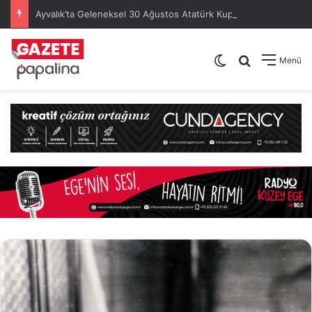
Ayvalık’ta Geleneksel 30 Ağustos Atatürk Kupası’nda Kura Heyecanı Yaşandı
Dış görünümü de
Arama yap .
Menü