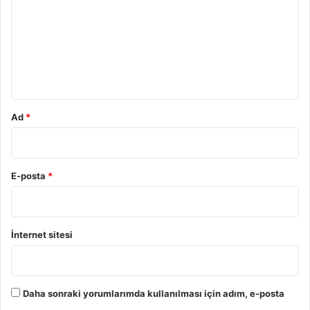
r
u
m
*
Ad
*
E-posta
*
İnternet sitesi
Daha sonraki yorumlarımda kullanılması için adım, e-posta