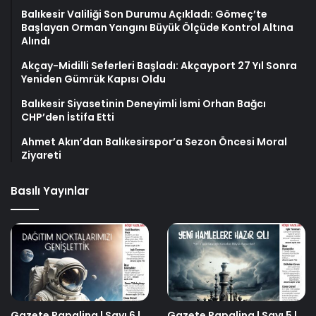
Balıkesir Valiliği Son Durumu Açıkladı: Gömeç’te
Başlayan Orman Yangını Büyük Ölçüde Kontrol Altına
Alındı
Akçay-Midilli Seferleri Başladı: Akçayport 27 Yıl Sonra
Yeniden Gümrük Kapısı Oldu
Balıkesir Siyasetinin Deneyimli İsmi Orhan Bağcı
CHP’den İstifa Etti
Ahmet Akın’dan Balıkesirspor’a Sezon Öncesi Moral
Ziyareti
Basılı Yayınlar
Gazete Papalina | Sayı 6 |
Gazete Papalina | Sayı 5 |