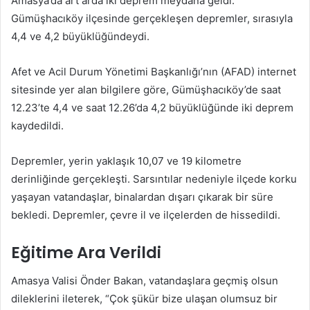
Amasya’da art arda iki deprem meydana geldi.
göndermek
Gümüşhacıköy ilçesinde gerçekleşen depremler, sırasıyla
4,4 ve 4,2 büyüklüğündeydi.
Afet ve Acil Durum Yönetimi Başkanlığı’nın (AFAD) internet
sitesinde yer alan bilgilere göre, Gümüşhacıköy’de saat
12.23’te 4,4 ve saat 12.26’da 4,2 büyüklüğünde iki deprem
kaydedildi.
Depremler, yerin yaklaşık 10,07 ve 19 kilometre
derinliğinde gerçekleşti. Sarsıntılar nedeniyle ilçede korku
yaşayan vatandaşlar, binalardan dışarı çıkarak bir süre
bekledi. Depremler, çevre il ve ilçelerden de hissedildi.
Eğitime Ara Verildi
Amasya Valisi Önder Bakan, vatandaşlara geçmiş olsun
dileklerini ileterek, “Çok şükür bize ulaşan olumsuz bir