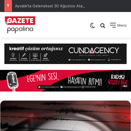
Ayvalık’ta Geleneksel 30 Ağustos Atatürk Kupası’nda Kura Heyecanı Yaşandı
Dış görünümü de
Arama yap .
Menü