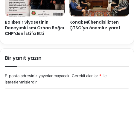
Balıkesir Siyasetinin
Konak Mühendislik’ten
Deneyimli İsmi Orhan Bağcı
ÇTSO’ya önemli ziyaret
CHP’den İstifa Etti
Bir yanıt yazın
E-posta adresiniz yayınlanmayacak.
Gerekli alanlar
*
ile
işaretlenmişlerdir
Y
o
r
u
m