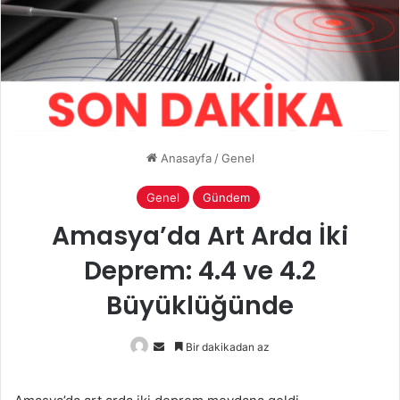
Anasayfa
/
Genel
Genel
Gündem
Amasya’da Art Arda İki
Deprem: 4.4 ve 4.2
Büyüklüğünde
Bir
Bir dakikadan az
e-
posta