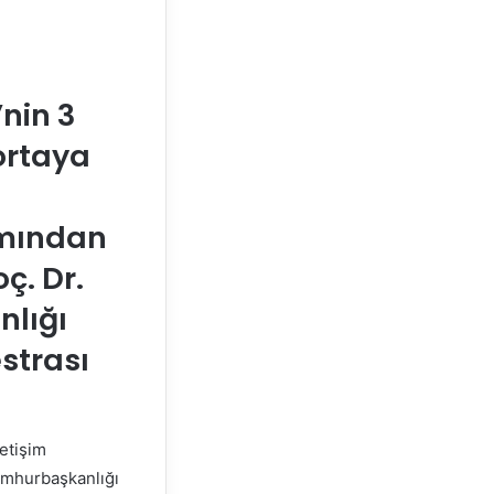
nin 3
 ortaya
amından
ç. Dr.
nlığı
estrası
letişim
umhurbaşkanlığı