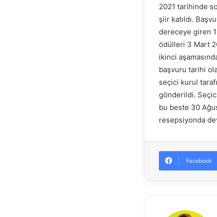
2021 tarihinde so
şiir katıldı. Baş
dereceye giren 100
ödülleri 3 Mart 2
ikinci aşamasında
başvuru tarihi ol
seçici kurul tara
gönderildi. Seçici
bu beste 30 Ağus
resepsiyonda devl
Facebook