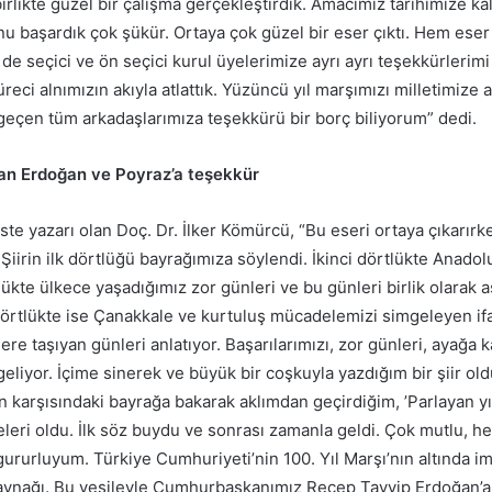
irlikte güzel bir çalışma gerçekleştirdik. Amacımız tarihimize kal
u başardık çok şükür. Ortaya çok güzel bir eser çıktı. Hem eser 
 seçici ve ön seçici kurul üyelerimize ayrı ayrı teşekkürlerimi 
üreci alnımızın akıyla atlattık. Yüzüncü yıl marşımızı milletimiz
geçen tüm arkadaşlarımıza teşekkürü bir borç biliyorum” dedi.
an Erdoğan ve Poyraz’a teşekkür
te yazarı olan Doç. Dr. İlker Kömürcü, “Bu eseri ortaya çıkarırk
Şiirin ilk dörtlüğü bayrağımıza söylendi. İkinci dörtlükte Anadolu
ükte ülkece yaşadığımız zor günleri ve bu günleri birlik olarak aş
rtlükte ise Çanakkale ve kurtuluş mücadelemizi simgeleyen ifad
ere taşıyan günleri anlatıyor. Başarılarımızı, zor günleri, ayağa k
eliyor. İçime sinerek ve büyük bir coşkuyla yazdığım bir şiir oldu.
n karşısındaki bayrağa bakarak aklımdan geçirdiğim, ’Parlayan yı
leri oldu. İlk söz buydu ve sonrası zamanla geldi. Çok mutlu, h
gururluyum. Türkiye Cumhuriyeti’nin 100. Yıl Marşı’nın altında 
aynağı. Bu vesileyle Cumhurbaşkanımız Recep Tayyip Erdoğan’a