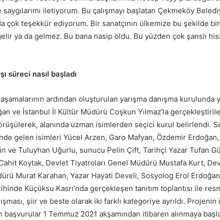
e saygılarımı iletiyorum. Bu çalışmayı başlatan Çekmeköy Beled
a çok teşekkür ediyorum. Bir sanatçının ülkemize bu şekilde bi
 gelir ya da gelmez. Bu bana nasip oldu. Bu yüzden çok şanslı h
şı süreci nasıl başladı
ir aşamalarının ardından oluşturulan yarışma danışma kurulunda y
an ve İstanbul İl Kültür Müdürü Coşkun Yılmaz’la gerçekleştirile
rüşülerek, alanında uzman isimlerden seçici kurul belirlendi. S
nde gelen isimleri Yücel Arzen, Garo Mafyan, Özdemir Erdoğan
rin ve Tuluyhan Uğurlu, sunucu Pelin Çift, Tarihçi Yazar Tufan G
 Cahit Koytak, Devlet Tiyatroları Genel Müdürü Mustafa Kurt, De
ürü Murat Karahan, Yazar Hayati Develi, Sosyolog Erol Erdoğan y
hinde Küçüksu Kasrı’nda gerçekleşen tanıtım toplantısı ile re
ışması, şiir ve beste olarak iki farklı kategoriye ayrıldı. Projenin
çin başvurular 1 Temmuz 2021 akşamından itibaren alınmaya başl