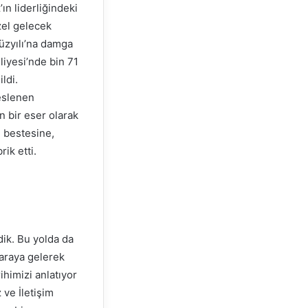
n liderliğindeki
zel gelecek
üzyılı’na damga
liyesi’nde bin 71
ldi.
seslenen
n bir eser olarak
n bestesine,
ik etti.
ik. Bu yolda da
 araya gelerek
ihimizi anlatıyor
ve İletişim