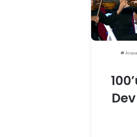
Anasa
100’
Dev 