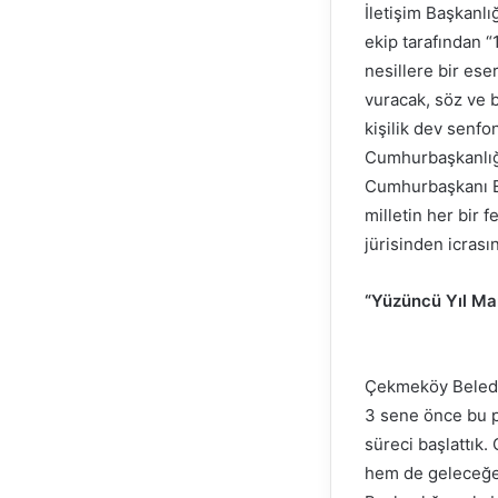
İletişim Başkanl
ekip tarafından “
nesillere bir es
vuracak, söz ve b
kişilik dev senfo
Cumhurbaşkanlığı
Cumhurbaşkanı Erd
milletin her bir 
jürisinden icrası
“Yüzüncü Yıl Mar
Çekmeköy Belediy
3 sene önce bu p
süreci başlattık.
hem de geleceğe 