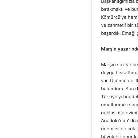
Başkanlığımızla b
bırakmaktı ve bun
Kömürcü’ye hem de
ve zahmetli bir s
başardık. Emeği 
Marşın yazarınd
Marşın söz ve bes
duygu hissettim. 
var. Üçüncü dörtl
bulundum. Son dö
Türkiye’yi bugünl
umutlarımızı simg
noktası ise evimi
Anadolu’nun’ dize
önemlisi de çok 
büyük bir onur k