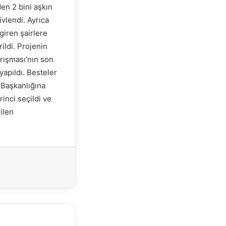
en 2 bini aşkın
ivlendi. Ayrıca
 giren şairlere
ildi. Projenin
arışması’nın son
yapıldı. Besteler
 Başkanlığına
rinci seçildi ve
ilen
Yazdır