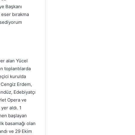
iye Başkanı
r eser bırakma
issediyorum
er alan Yücel
n toplantılarda
eçici kurulda
, Cengiz Erdem,
ündüz, Edebiyatçı
vlet Opera ve
er aldı. 1
smen başlayan
 ilk basamağı olan
andı ve 29 Ekim