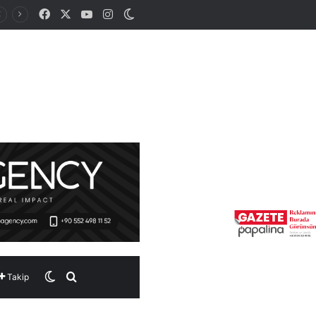
Facebook
X
YouTube
Instagram
Dış görünümü değiştir
Dış görünümü değiştir
Arama yap ...
Takip