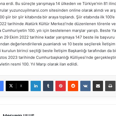
na erdi. Bu süreçte yarışmaya 14 ülkeden ve Türkiye’nin 81 ilind
vurular yuzuncuyilmarsi.com sitesinden online olarak alındı ve arş
 şiir bir şiir kitabında bir araya toplandı. Şiir etabında ilk 100’e
022 tarihinde Atatürk Kültür Merkezi’nde düzenlenen törenle ver
 Cumhuriyetin 100. yılı için bestelenen marşlar yarıştı. Beste Y
an 29 Ekim 2022 tarihine kadar yarışmaya 147 beste ile başvuru 
fından değerlendirilerek puanlandı ve 10 beste seçilerek İletişim
 kurulun birinci seçtiği beste İletişim Başkanlığı tarafından da bi
tos 2023 tarihinde Cumhurbaşkanlığı Külliyesi’nde gerçekleştir
etin resmi 100. Yıl Marşı olarak ilan edildi.
LinkedIn
Tumblr
Pinterest
Reddit
VKontakte
E-Posta ile paylaş
X
Meryem ULUS