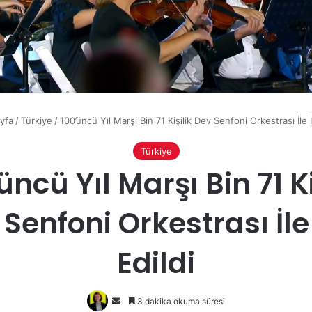
yfa
/
Türkiye
/
100’üncü Yıl Marşı Bin 71 Kişilik Dev Senfoni Orkestrası İle İ
Türkiye
üncü Yıl Marşı Bin 71 Ki
Senfoni Orkestrası İle
Edildi
Bir
3 dakika okuma süresi