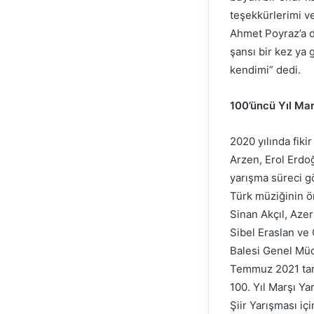
teşekkürlerimi v
Ahmet Poyraz’a d
şansı bir kez ya
kendimi” dedi.
100’üncü Yıl Mar
2020 yılında fik
Arzen, Erol Erdoğ
yarışma süreci gö
Türk müziğinin ö
Sinan Akçıl, Aze
Sibel Eraslan ve
Balesi Genel Müd
Temmuz 2021 tari
100. Yıl Marşı Yar
Şiir Yarışması i