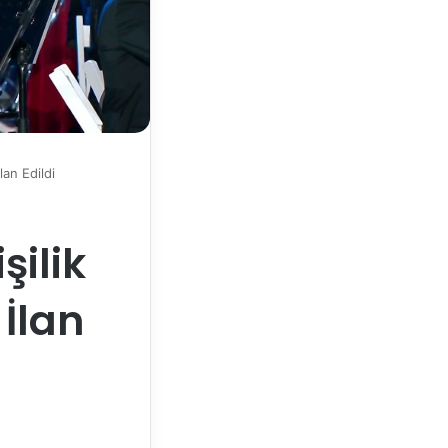
lan Edildi
şilik
 İlan