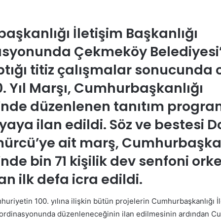
e-
posta
göndermek
şkanlığı İletişim Başkanlığı
asyonunda Çekmeköy Belediyesi’
aptığı titiz çalışmalar sonucunda
0. Yıl Marşı, Cumhurbaşkanlığı
i’nde düzenlenen tanıtım progr
aya ilan edildi. Söz ve bestesi Do
mürcü’ye ait marş, Cumhurbaşka
’nde bin 71 kişilik dev senfoni ork
n ilk defa icra edildi.
uriyetin 100. yılına ilişkin bütün projelerin Cumhurbaşkanlığı İ
oordinasyonunda düzenleneceğinin ilan edilmesinin ardından C