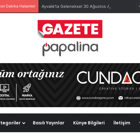
Son Dakika Haberleri
Ayvalık’ta Geleneksel 30 Ağustos Atatürk Kupası’nda Kura Heyecanı Yaşandı
tegoriler
Basılı Yayınlar
Künye Bilgileri
İletişim