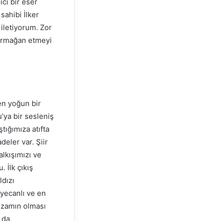
ıcı bir eser
sahibi İlker
iletiyorum. Zor
e armağan etmeyi
en yoğun bir
’ya bir sesleniş
tığımıza atıfta
eler var. Şiir
alkışımızı ve
 İlk çıkış
ldızı
eyecanlı ve en
imzamın olması
 da