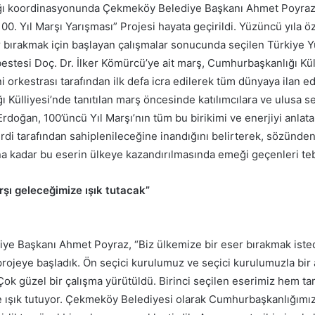
ığı koordinasyonunda Çekmeköy Belediye Başkanı Ahmet Poyraz’ı
100. Yıl Marşı Yarışması” Projesi hayata geçirildi. Yüzüncü yıla ö
er bırakmak için başlayan çalışmalar sonucunda seçilen Türkiye Y
estesi Doç. Dr. İlker Kömürcü’ye ait marş, Cumhurbaşkanlığı Kül
ni orkestrası tarafından ilk defa icra edilerek tüm dünyaya ilan edi
 Külliyesi’nde tanıtılan marş öncesinde katılımcılara ve ulusa 
oğan, 100’üncü Yıl Marşı’nın tüm bu birikimi ve enerjiyi anlata
ferdi tarafından sahiplenileceğine inandığını belirterek, sözünde
na kadar bu eserin ülkeye kazandırılmasında emeği geçenleri tebr
şı geleceğimize ışık tutacak”
e Başkanı Ahmet Poyraz, “Biz ülkemize bir eser bırakmak isted
rojeye başladık. Ön seçici kurulumuz ve seçici kurulumuzla bir
 Çok güzel bir çalışma yürütüldü. Birinci seçilen eserimiz hem tar
ışık tutuyor. Çekmeköy Belediyesi olarak Cumhurbaşkanlığımız 