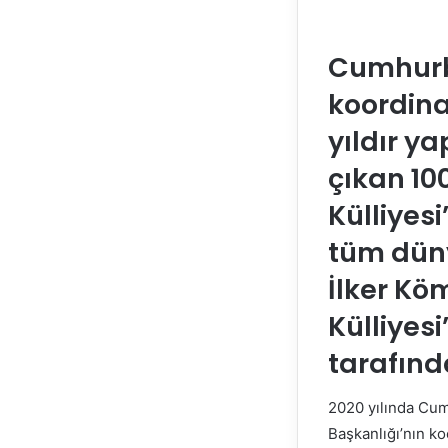
Cumhurba
koordin
yıldır y
çıkan 10
Külliyes
tüm düny
İlker Kö
Külliyesi
tarafında
2020 yılında Cumh
Başkanlığı’nın k